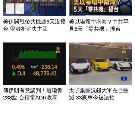
美伊開戰後共機連6天沒擾
美以嚇壞中南海？中共罕
台 學者析消失主因
見5天「零共機」擾台
傳伊朗有意談判！道瓊彈
太子集團洗錢大軍在台團
238點 台積電ADR收高
滅 33豪車今被法拍