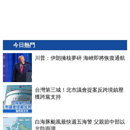
今日熱門
川普：伊朗擁核夢碎 海峽即將恢復通航
台灣第三城！北市議會提案反跨境鎮壓
獲跨黨支持
白海豚颱風最快週五海警 父親節中部以
北防雨彈