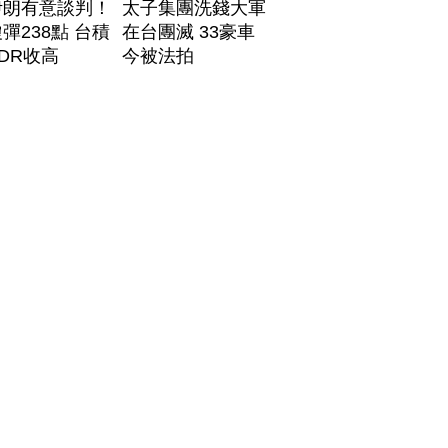
伊朗有意談判！
太子集團洗錢大軍
彈238點 台積
在台團滅 33豪車
DR收高
今被法拍