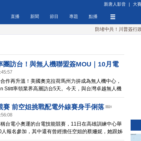
新唐人影音
|
大
直播
新聞
節目
專題
點播
防堵中共！川普簽行政令 
率團訪台！與無人機聯盟簽MOU｜10月電
:45:57
業漲12.5% 民生凍漲｜證交所提壯大資本
機合作再升溫！美國奧克拉荷馬州力拚成為無人機中心，
 升至政院層級｜技能奧運台灣第4！總統：
in Stitt率領業界高層訪台5天。今天，與台灣卓越無人機
億投資技職教育
簽署MOU，訪台期間將與台灣的監管部門和企業主管會
政府支持的研發中心。知情人士表示，訪團來台一大目
競賽 前空姐挑戰配電外線賽身手俐落
台灣零組件供應商，其中一些無人機公司主管也考慮進行
:56:08
電價漲幅正式拍板！電價審議委員會宣布，產業用戶調漲
稱台電小奧運的台電技能競賽，11日在高雄訓練中心舉
仍低於日本、韓國工業電價，同時針對用電或產值衰退的產
10人報名參加，其中還有曾經擔任空姐的蔡姍妮，她跟姊
或減半調漲，而民生用戶則是凍漲，不調整；新電價將在
年一起轉換跑道考進台電，姊妹倆攜手挑戰配電外線項