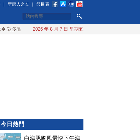
賽
|
新唐人之友
|
節目表
對多晶矽課15%關稅
2026 年 8 月 7 日 星期五
白海豚颱風最快下午海警！父親節週末風
今日熱門
白海豚颱風最快下午海