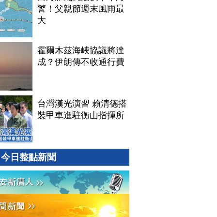
警！父親節週末風雨最
大
霍爾木茲海峽協議將達
成？伊朗傳不收通行費
台灣漢光演習 賴清德搭
裝甲車進駐衡山指揮所
今日整點新聞