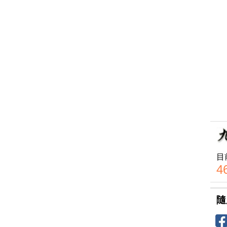
目
4
隨