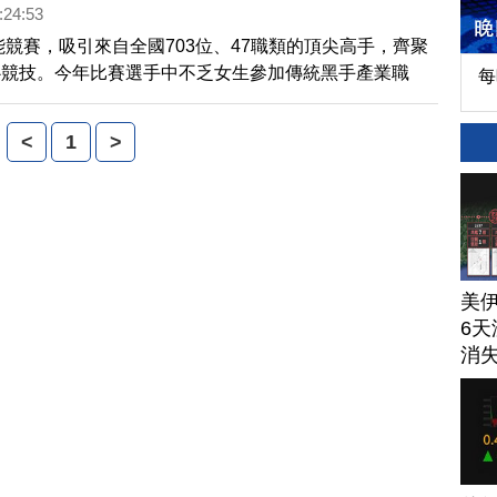
:24:53
技能競賽，吸引來自全國703位、47職類的頂尖高手，齊聚
心競技。今年比賽選手中不乏女生參加傳統黑手產業職
每
生參加花藝項目，表現創意和細膩度，打破性別刻版印
<
1
>
美
6天
消