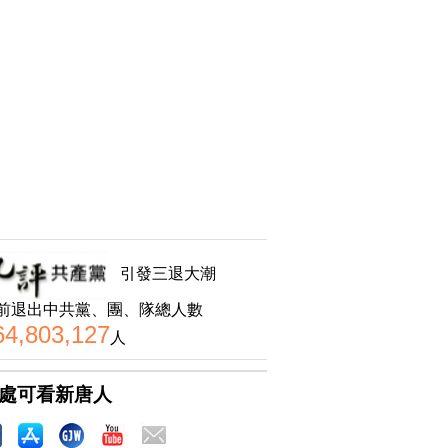
引發三退大潮
前退出中共黨、團、隊總人數
64,803,127
人
處可看新唐人