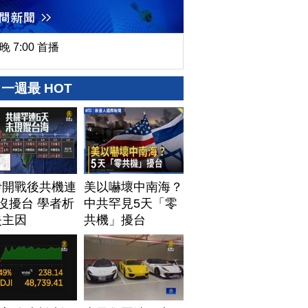
晚 7:00 首播
一週最 HOT
伊開戰後共機連
美以嚇壞中南海？
沒擾台 學者析
中共罕見5天「零
失主因
共機」擾台