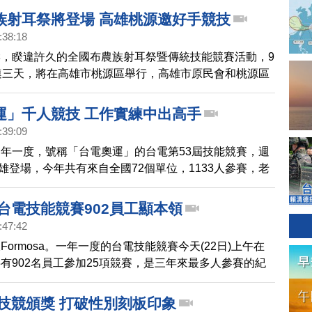
手格外吸睛。
族射耳祭將登場 高雄桃源邀好手競技
:38:18
，睽違許久的全國布農族射耳祭暨傳統技能競賽活動，9
連三天，將在高雄市桃源區舉行，高雄市原民會和桃源區
全台布農族原住民好手共襄盛舉。
運」千人競技 工作實練中出高手
:39:09
年一度，號稱「台電奧運」的台電第53屆技能競賽，週
在高雄登場，今年共有來自全國72個單位，1133人參賽，老
切磋技藝，共同傳承台電工作技能 。
台電技能競賽902員工顯本領
:47:42
ormosa。一年一度的台電技能競賽今天(22日)上午在
有902名員工參加25項競賽，是三年來最多人參賽的紀
示，技能競賽除了提供員工技術切磋、交流的舞台，傳承
術，並培育更多專業的電業人才。
國技競頒獎 打破性別刻板印象