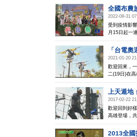
10月16
目，俐落身
全國布農
2022-08-31 07
受到疫情影響
月15日起一
公所，廣邀
「台電奧
2021-01-20 21
歡迎回來，一
二(19日)
將新血齊聚，
上天遁地 
2017-02-22 21
歡迎回到好樣F
高雄登場，共
錄，台電表
台電核心技
2013全