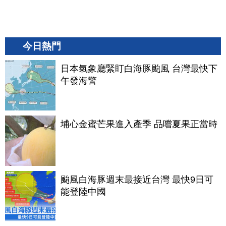
今日熱門
日本氣象廳緊盯白海豚颱風 台灣最快下
午發海警
埔心金蜜芒果進入產季 品嚐夏果正當時
颱風白海豚週末最接近台灣 最快9日可
能登陸中國