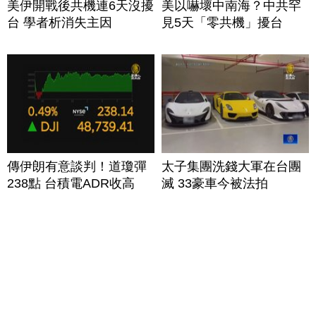
美伊開戰後共機連6天沒擾
美以嚇壞中南海？中共罕
台 學者析消失主因
見5天「零共機」擾台
傳伊朗有意談判！道瓊彈
太子集團洗錢大軍在台團
238點 台積電ADR收高
滅 33豪車今被法拍