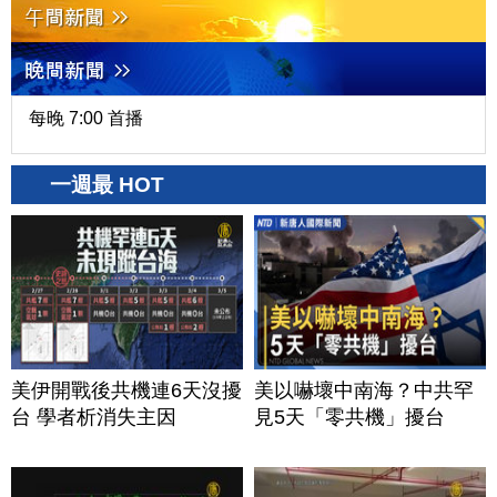
每晚 7:00 首播
一週最 HOT
美伊開戰後共機連6天沒擾
美以嚇壞中南海？中共罕
台 學者析消失主因
見5天「零共機」擾台