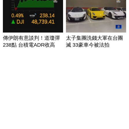
傳伊朗有意談判！道瓊彈
太子集團洗錢大軍在台團
238點 台積電ADR收高
滅 33豪車今被法拍