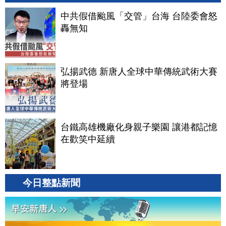
中共假借颱風「交管」台海 台陸委會怒
轟無知
弘揚武德 新唐人全球中華傳統武術大賽
將登場
台鐵高雄機廠化身親子樂園 讓港都記憶
在歡笑中延續
今日整點新聞