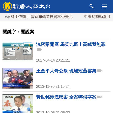
對中稀土依賴 川普宣布礦業投資20億美元
中東局勢動盪 土耳
關鍵字：關說案
洩密案開庭 馬英九庭上高喊我無罪
2017-04-14 20:21:21
王金平大哥公祭 現場冠蓋雲集
2013-11-30 21:15:24
黃世銘涉洩密案 全案轉偵字案
2013-10-05 21:05:22