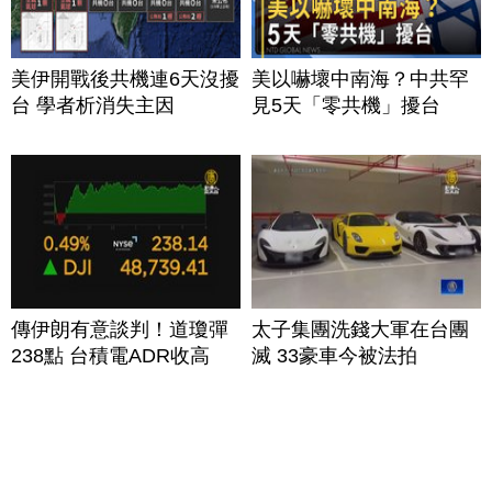
美伊開戰後共機連6天沒擾
美以嚇壞中南海？中共罕
台 學者析消失主因
見5天「零共機」擾台
傳伊朗有意談判！道瓊彈
太子集團洗錢大軍在台團
238點 台積電ADR收高
滅 33豪車今被法拍