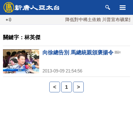
降低對中稀土依賴 川普宣布礦業投資
關鍵字：林英傑
向徐總告別 馬總統親頒褒揚令
2013-09-09 21:54:56
<
1
>