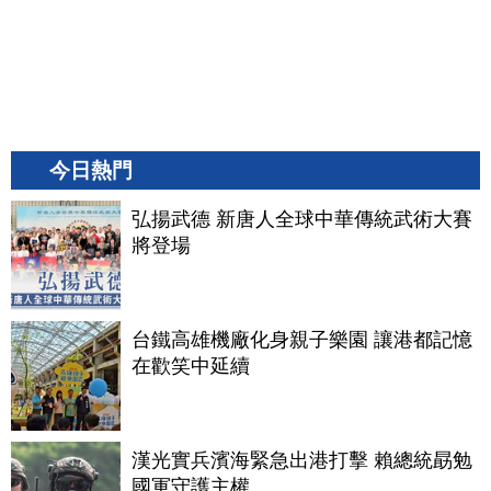
今日熱門
弘揚武德 新唐人全球中華傳統武術大賽
將登場
台鐵高雄機廠化身親子樂園 讓港都記憶
在歡笑中延續
漢光實兵濱海緊急出港打擊 賴總統勗勉
國軍守護主權