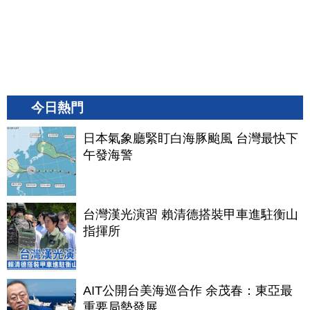
今日熱門
日本氣象廳緊盯白海豚颱風 台灣最快下
午發海警
台灣漢光演習 賴清德搭裝甲車進駐衡山
指揮所
AIT公開台美海巡合作 余茂春：東亞最
重要局勢發展