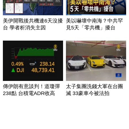
美伊開戰後共機連6天沒擾
美以嚇壞中南海？中共罕
台 學者析消失主因
見5天「零共機」擾台
傳伊朗有意談判！道瓊彈
太子集團洗錢大軍在台團
238點 台積電ADR收高
滅 33豪車今被法拍