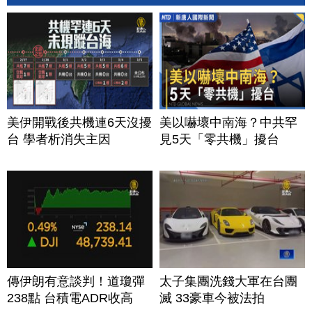
美伊開戰後共機連6天沒擾
美以嚇壞中南海？中共罕
台 學者析消失主因
見5天「零共機」擾台
傳伊朗有意談判！道瓊彈
太子集團洗錢大軍在台團
238點 台積電ADR收高
滅 33豪車今被法拍