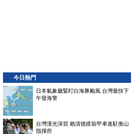
今日熱門
日本氣象廳緊盯白海豚颱風 台灣最快下
午發海警
台灣漢光演習 賴清德搭裝甲車進駐衡山
指揮所