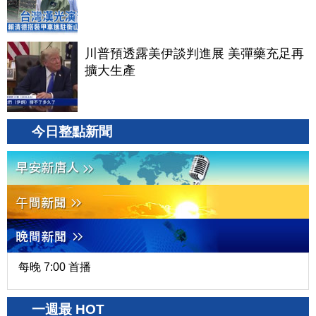
川普預透露美伊談判進展 美彈藥充足再
擴大生產
今日整點新聞
每晚 7:00 首播
一週最 HOT