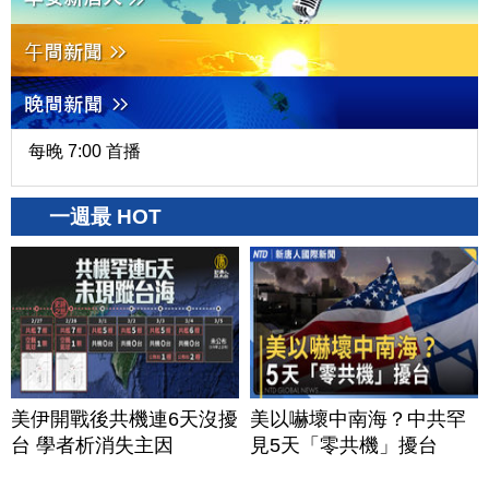
每晚 7:00 首播
一週最 HOT
美伊開戰後共機連6天沒擾
美以嚇壞中南海？中共罕
台 學者析消失主因
見5天「零共機」擾台