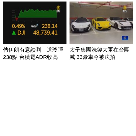
傳伊朗有意談判！道瓊彈
太子集團洗錢大軍在台團
238點 台積電ADR收高
滅 33豪車今被法拍