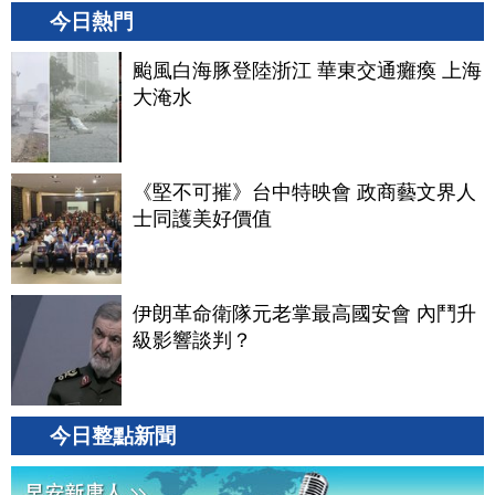
今日熱門
颱風白海豚登陸浙江 華東交通癱瘓 上海
大淹水
《堅不可摧》台中特映會 政商藝文界人
士同護美好價值
伊朗革命衛隊元老掌最高國安會 內鬥升
級影響談判？
今日整點新聞