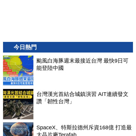
今日熱門
颱風白海豚週末最接近台灣 最快9日可
能登陸中國
台灣漢光首結合城鎮演習 AIT連續發文
讚「韌性台灣」
SpaceX、特斯拉德州斥資168億 打造最
大晶片廠Terafab