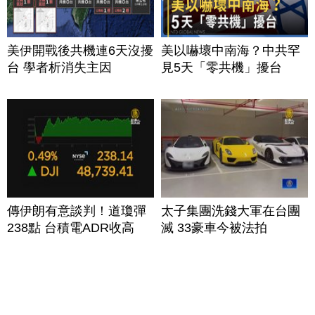
美伊開戰後共機連6天沒擾
美以嚇壞中南海？中共罕
台 學者析消失主因
見5天「零共機」擾台
傳伊朗有意談判！道瓊彈
太子集團洗錢大軍在台團
238點 台積電ADR收高
滅 33豪車今被法拍