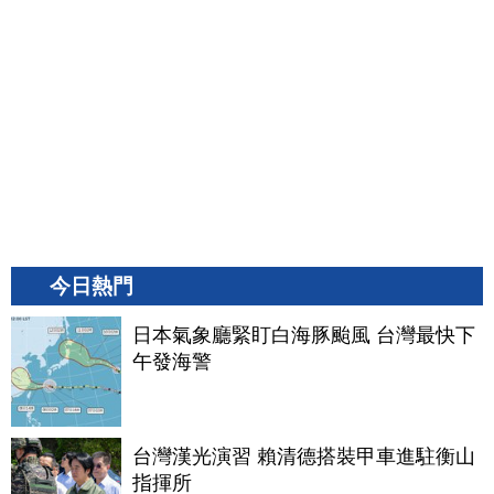
今日熱門
日本氣象廳緊盯白海豚颱風 台灣最快下
午發海警
台灣漢光演習 賴清德搭裝甲車進駐衡山
指揮所