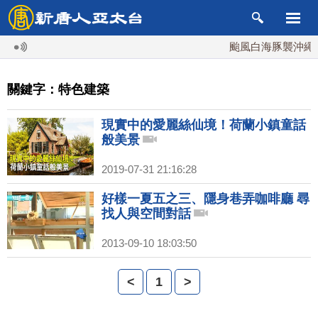
颱風白海豚襲沖繩 週
關鍵字：特色建築
現實中的愛麗絲仙境！荷蘭小鎮童話
般美景
2019-07-31 21:16:28
好樣一夏五之三、隱身巷弄咖啡廳 尋
找人與空間對話
2013-09-10 18:03:50
<
1
>