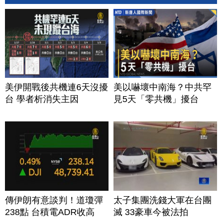
美伊開戰後共機連6天沒擾
美以嚇壞中南海？中共罕
台 學者析消失主因
見5天「零共機」擾台
傳伊朗有意談判！道瓊彈
太子集團洗錢大軍在台團
238點 台積電ADR收高
滅 33豪車今被法拍