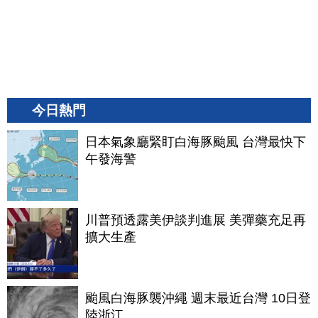
今日熱門
日本氣象廳緊盯白海豚颱風 台灣最快下
午發海警
川普預透露美伊談判進展 美彈藥充足再
擴大生產
颱風白海豚襲沖繩 週末最近台灣 10日登
陸浙江