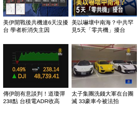
美伊開戰後共機連6天沒擾
美以嚇壞中南海？中共罕
台 學者析消失主因
見5天「零共機」擾台
傳伊朗有意談判！道瓊彈
太子集團洗錢大軍在台團
238點 台積電ADR收高
滅 33豪車今被法拍