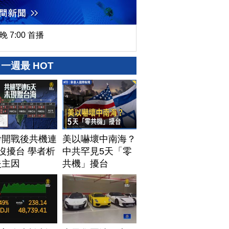
晚 7:00 首播
一週最 HOT
伊開戰後共機連
美以嚇壞中南海？
沒擾台 學者析
中共罕見5天「零
失主因
共機」擾台