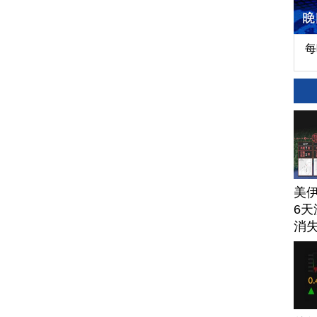
每
美
6天
消