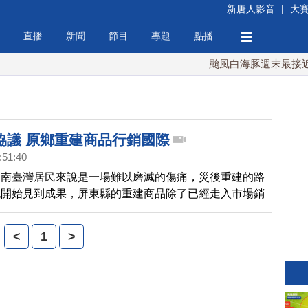
新唐人影音
|
大
直播
新聞
節目
專題
點播
颱風白海豚週末最接近台灣
協議 原鄉重建商品行銷國際
:51:40
對南臺灣居民來說是一場難以磨滅的傷痛，災後重建的路
也開始見到成果，屏東縣的重建商品除了已經走入市場銷
與紐西蘭簽署台紐兩地原住民商品貿易合作，期待未來雙
讓原鄉重建產業商品能夠成功行銷於國際。
<
1
>