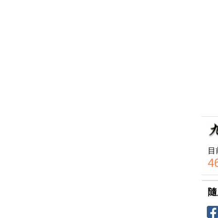
目
4
隨