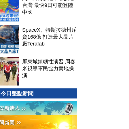
台灣 最快9日可能登陸
中國
SpaceX、特斯拉德州斥
資168億 打造最大晶片
廠Terafab
屏東城鎮韌性演習 周春
米視導軍民協力實地操
演
今日整點新聞