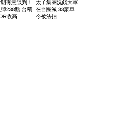
伊朗有意談判！
太子集團洗錢大軍
彈238點 台積
在台團滅 33豪車
DR收高
今被法拍