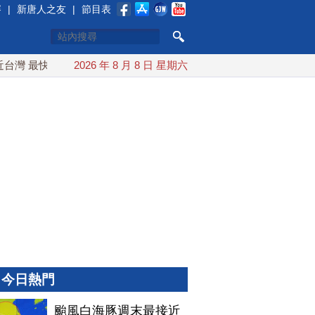
賽
|
新唐人之友
|
節目表
 最快9日可能登陸中國
2026 年 8 月 8 日 星期六
台灣漢光首結合城鎮演習 AIT連續
今日熱門
颱風白海豚週末最接近