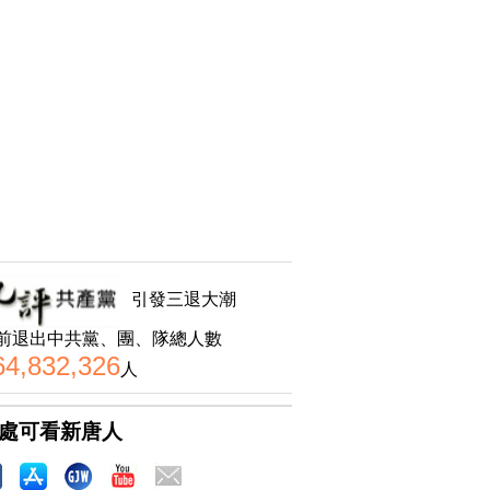
引發三退大潮
前退出中共黨、團、隊總人數
64,832,326
人
處可看新唐人