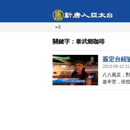
關鍵字：泰武鄉咖啡
簽定台紐
2013-09-12 21
八八風災，
途辛苦，但
售外，現在
方免關稅，