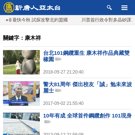
普京最快今秋 試探攻擊北約盟國
川普簽行政令對多晶矽課15
關鍵字：康木祥
台北101鋼纜重生 康木祥作品典藏雙
橡園
2018-09-27 21:20:40
警大81周年 傑出校友「誠」勉未來波
麗士
2017-09-02 21:55:40
10年有成 全球首件鋼纜創作 101現身
2013-09-12 21:56:08