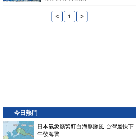
<
1
>
今日熱門
日本氣象廳緊盯白海豚颱風 台灣最快下
午發海警