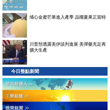
埔心金蜜芒果進入產季 品嚐夏果正當時
川普預透露美伊談判進展 美彈藥充足再
擴大生產
今日整點新聞