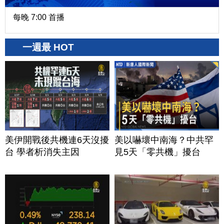
每晚 7:00 首播
一週最 HOT
美伊開戰後共機連6天沒擾
美以嚇壞中南海？中共罕
台 學者析消失主因
見5天「零共機」擾台