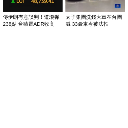
傳伊朗有意談判！道瓊彈
太子集團洗錢大軍在台團
238點 台積電ADR收高
滅 33豪車今被法拍