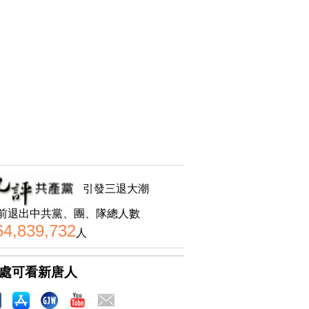
引發三退大潮
前退出中共黨、團、隊總人數
64,839,732
人
處可看新唐人