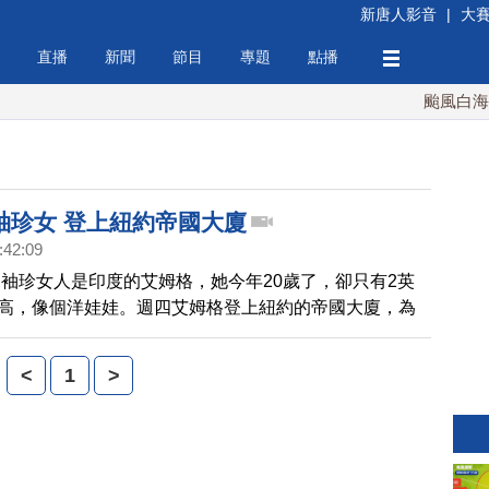
新唐人影音
|
大
直播
新聞
節目
專題
點播
颱風白海豚週
袖珍女 登上紐約帝國大廈
:42:09
袖珍女人是印度的艾姆格，她今年20歲了，卻只有2英
分)高，像個洋娃娃。週四艾姆格登上紐約的帝國大廈，為
氏世界紀錄宣傳。
<
1
>