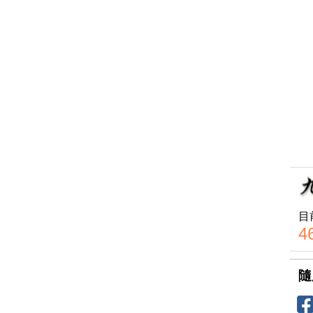
目
4
隨