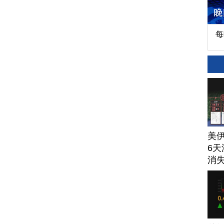
每
美
6天
消