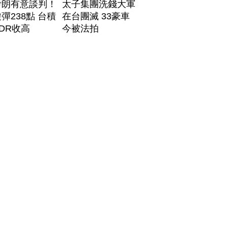
伊朗有意談判！
太子集團洗錢大軍
彈238點 台積
在台團滅 33豪車
DR收高
今被法拍