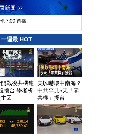
晚 7:00 首播
一週最 HOT
伊開戰後共機連
美以嚇壞中南海？
沒擾台 學者析
中共罕見5天「零
失主因
共機」擾台