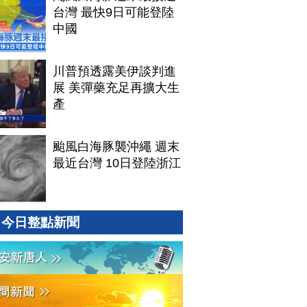
台灣 最快9日可能登陸
中國
川普預透露美伊談判進
展 美彈藥充足再擴大生
產
颱風白海豚襲沖繩 週末
最近台灣 10日登陸浙江
今日整點新聞