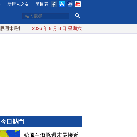
賽
|
新唐人之友
|
節目表
末最接近台灣 最快9日可能登陸中國
2026 年 8 月 8 日 星期六
台灣漢光首結合城鎮演習
今日熱門
颱風白海豚週末最接近