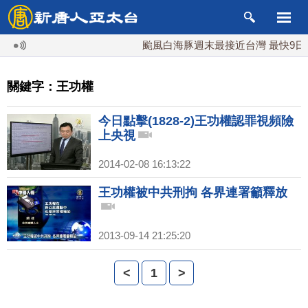
颱風白海豚週末最接近台灣 最快9日
關鍵字：王功權
今日點擊(1828-2)王功權認罪視頻險
上央視
2014-02-08 16:13:22
王功權被中共刑拘 各界連署籲釋放
2013-09-14 21:25:20
<
1
>