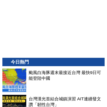
今日熱門
颱風白海豚週末最接近台灣 最快9日可
能登陸中國
台灣漢光首結合城鎮演習 AIT連續發文
讚「韌性台灣」