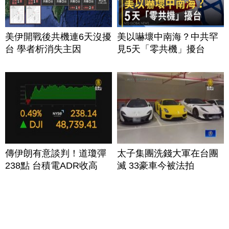
美伊開戰後共機連6天沒擾
美以嚇壞中南海？中共罕
台 學者析消失主因
見5天「零共機」擾台
傳伊朗有意談判！道瓊彈
太子集團洗錢大軍在台團
238點 台積電ADR收高
滅 33豪車今被法拍