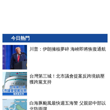
今日熱門
川普：伊朗擁核夢碎 海峽即將恢復通航
台灣第三城！北市議會提案反跨境鎮壓
獲跨黨支持
白海豚颱風最快週五海警 父親節中部以
北防雨彈