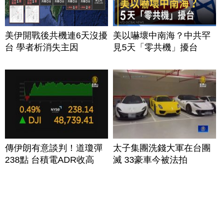
美伊開戰後共機連6天沒擾
美以嚇壞中南海？中共罕
台 學者析消失主因
見5天「零共機」擾台
傳伊朗有意談判！道瓊彈
太子集團洗錢大軍在台團
238點 台積電ADR收高
滅 33豪車今被法拍