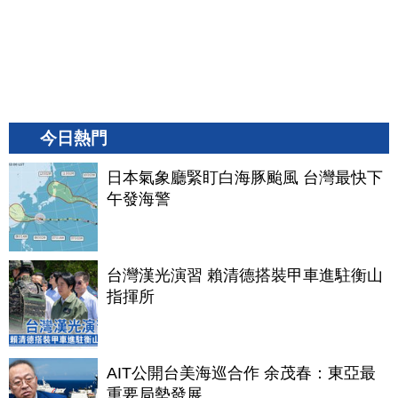
今日熱門
日本氣象廳緊盯白海豚颱風 台灣最快下
午發海警
台灣漢光演習 賴清德搭裝甲車進駐衡山
指揮所
AIT公開台美海巡合作 余茂春：東亞最
重要局勢發展