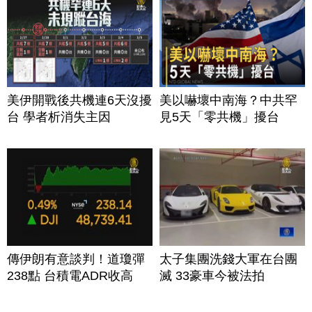
美伊開戰後共機連6天沒擾
美以嚇壞中南海？中共罕
台 學者析消失主因
見5天「零共機」擾台
傳伊朗有意談判！道瓊彈
太子集團洗錢大軍在台團
238點 台積電ADR收高
滅 33豪車今被法拍