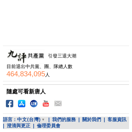
引發三退大潮
目前退出中共黨、團、隊總人數
464,834,095
人
隨處可看新唐人
語言：
中文(台灣)
|
我們的服務
|
關於我們
|
客服資訊
|
澄清與更正
|
倫理委員會