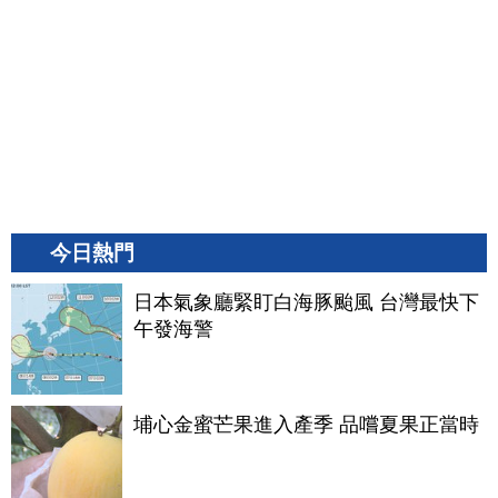
今日熱門
日本氣象廳緊盯白海豚颱風 台灣最快下
午發海警
埔心金蜜芒果進入產季 品嚐夏果正當時