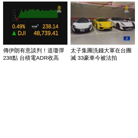
傳伊朗有意談判！道瓊彈
太子集團洗錢大軍在台團
238點 台積電ADR收高
滅 33豪車今被法拍