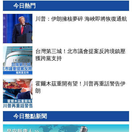
今日熱門
川普：伊朗擁核夢碎 海峽即將恢復通航
台灣第三城！北市議會提案反跨境鎮壓
獲跨黨支持
霍爾木茲重開有望！川普再重話警告伊
朗
今日整點新聞