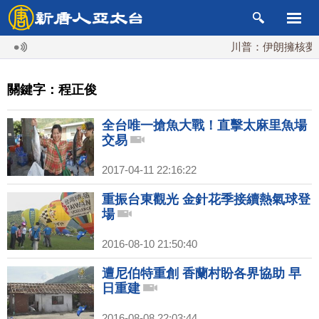
川普：伊朗擁核夢碎
關鍵字：程正俊
全台唯一搶魚大戰！直擊太麻里魚場
交易
2017-04-11 22:16:22
重振台東觀光 金針花季接續熱氣球登
場
2016-08-10 21:50:40
遭尼伯特重創 香蘭村盼各界協助 早
日重建
2016-08-08 22:03:44