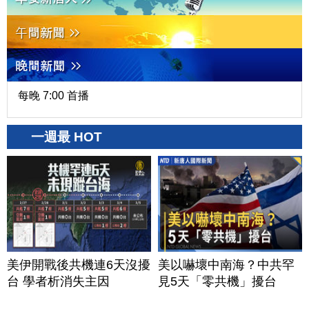
每晚 7:00 首播
一週最 HOT
美伊開戰後共機連6天沒擾
美以嚇壞中南海？中共罕
台 學者析消失主因
見5天「零共機」擾台