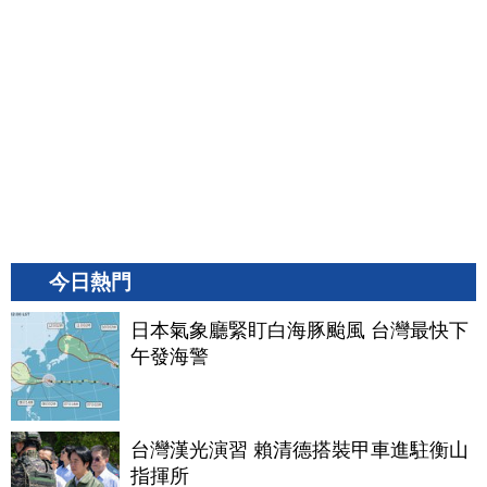
今日熱門
日本氣象廳緊盯白海豚颱風 台灣最快下
午發海警
台灣漢光演習 賴清德搭裝甲車進駐衡山
指揮所