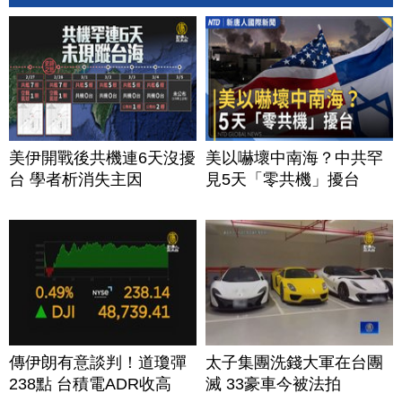
美伊開戰後共機連6天沒擾
美以嚇壞中南海？中共罕
台 學者析消失主因
見5天「零共機」擾台
傳伊朗有意談判！道瓊彈
太子集團洗錢大軍在台團
238點 台積電ADR收高
滅 33豪車今被法拍