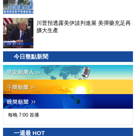
川普預透露美伊談判進展 美彈藥充足再
擴大生產
今日整點新聞
每晚 7:00 首播
一週最 HOT