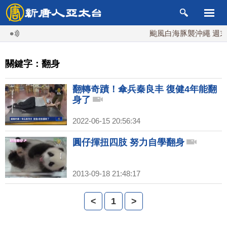
颱風白海豚襲沖繩 週末最
關鍵字：翻身
翻轉奇蹟！傘兵秦良丰 復健4年能翻
身了
2022-06-15 20:56:34
圓仔揮扭四肢 努力自學翻身
2013-09-18 21:48:17
<
1
>