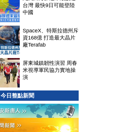
台灣 最快9日可能登陸
中國
SpaceX、特斯拉德州斥
資168億 打造最大晶片
廠Terafab
屏東城鎮韌性演習 周春
米視導軍民協力實地操
演
今日整點新聞