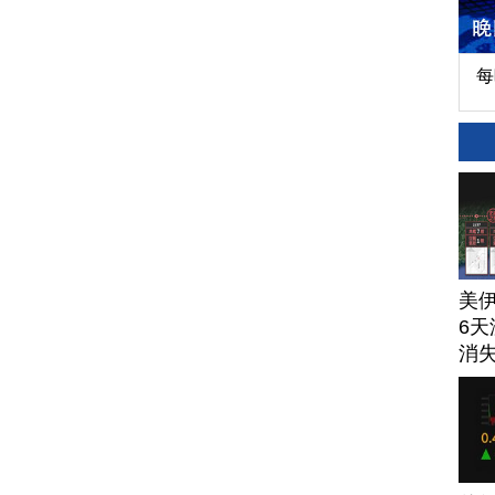
每
美
6天
消