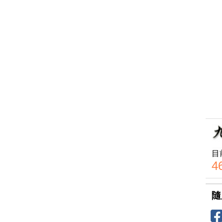
目
4
隨