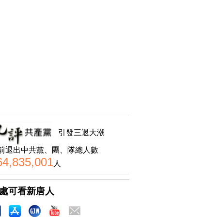
引發三退大潮
前退出中共黨、團、隊總人數
64,835,001
人
處可看新唐人