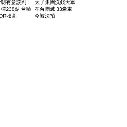
伊朗有意談判！
太子集團洗錢大軍
彈238點 台積
在台團滅 33豪車
DR收高
今被法拍