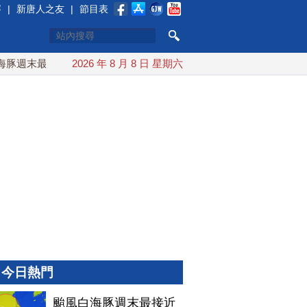
賽
|
新唐人之友
|
節目表
週末最接近台灣 最快9日可能登陸中國
2026 年 8 月 8 日 星期六
台灣漢光首結合城鎮演習
今日熱門
颱風白海豚週末最接近