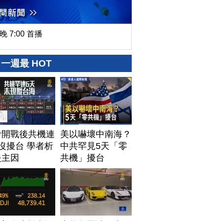
晚 7:00 首播
一週最 HOT
伊開戰後共機連
美以嚇壞中南海？
沒擾台 學者析
中共罕見5天「零
失主因
共機」擾台