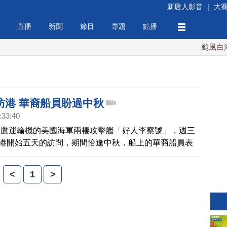
新唐人影音
|
大
直播
新聞
節目
專題
點播
颱風白海豚
訪港 華裔船員盼過中秋
:33:40
魚鷹運輸機的美國海軍兩棲攻擊艦「好人李察號」，週三
達香港開始五天的訪問，期間恰逢中秋，船上的華裔船員表
家鄉感受節日氣氛。
<
1
>