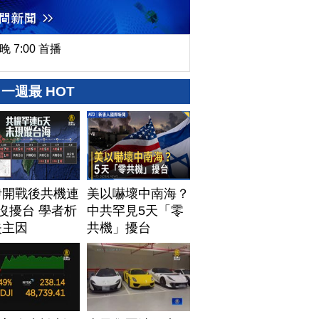
晚 7:00 首播
一週最 HOT
伊開戰後共機連
美以嚇壞中南海？
沒擾台 學者析
中共罕見5天「零
失主因
共機」擾台