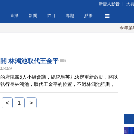
新唐人影音
|
大
直播
新聞
節目
專題
點播
今年第6次
再開 林鴻池取代王金平
:08:59
的府院黨5人小組會議，總統馬英九決定重新啟動，將以
會執行長林鴻池，取代王金平的位置，不過林鴻池強調，
5人小組會議，而是黨政運作會議，主要是協調國會運
取代王金平。
<
1
>