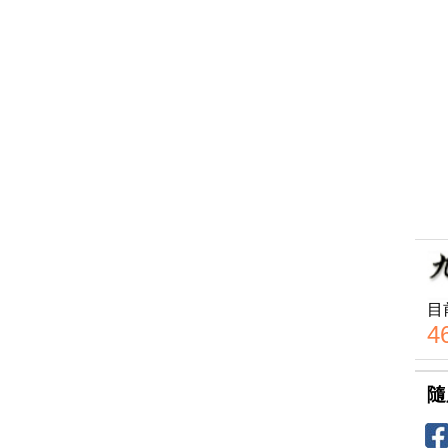
目
4
隨