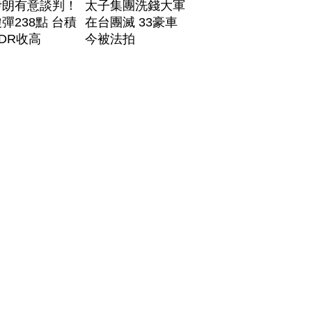
伊朗有意談判！
太子集團洗錢大軍
彈238點 台積
在台團滅 33豪車
DR收高
今被法拍