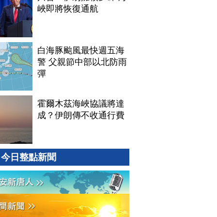
峽即將恢復通航
白海豚颱風最快週五海
警 父親節中部以北防雨
彈
霍爾木茲海峽協議將達
成？伊朗傳不收通行費
今日整點新聞