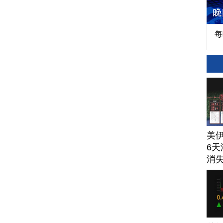
每
美
6天
消