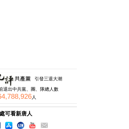
引發三退大潮
前退出中共黨、團、隊總人數
64,788,926
人
處可看新唐人