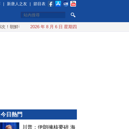
賽
|
新唐人之友
|
節目表
！朝鮮發射彈道導彈 落日本EEZ外
2026 年 8 月 6 日 星期四
紅海戰火續升溫 也門胡塞
今日熱門
川普：伊朗擁核夢碎 海