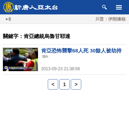
川普：伊朗擁核夢碎
關鍵字：肯亞總統烏魯甘耶達
肯亞恐怖襲擊68人死 30餘人被劫持
2013-09-23 21:38:58
<
1
>