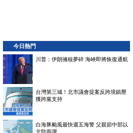
今日熱門
川普：伊朗擁核夢碎 海峽即將恢復通航
台灣第三城！北市議會提案反跨境鎮壓
獲跨黨支持
白海豚颱風最快週五海警 父親節中部以
北防雨彈