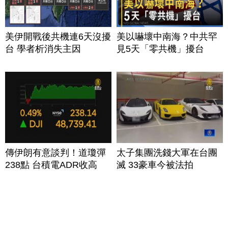
美伊開戰後共機連6天沒擾
美以嚇壞中南海？中共罕
台 學者析消失主因
見5天「零共機」擾台
傳伊朗有意談判！道瓊彈
太子集團洗錢大軍在台團
238點 台積電ADR收高
滅 33豪車今被法拍