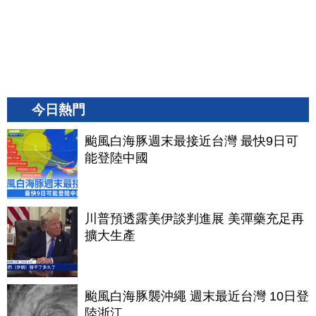
今日熱門
颱風白海豚週末最接近台灣 最快9日可
能登陸中國
川普預透露美伊談判進展 美彈藥充足再
擴大生產
颱風白海豚襲沖繩 週末最近台灣 10日登
陸浙江