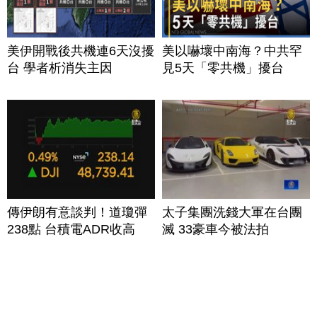
美伊開戰後共機連6天沒擾
美以嚇壞中南海？中共罕
台 學者析消失主因
見5天「零共機」擾台
傳伊朗有意談判！道瓊彈
太子集團洗錢大軍在台團
238點 台積電ADR收高
滅 33豪車今被法拍