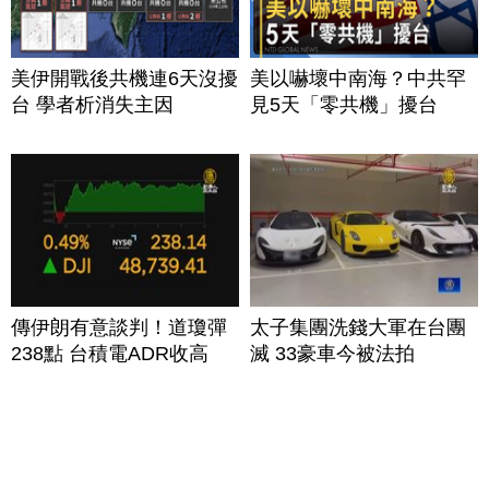
美伊開戰後共機連6天沒擾
美以嚇壞中南海？中共罕
台 學者析消失主因
見5天「零共機」擾台
傳伊朗有意談判！道瓊彈
太子集團洗錢大軍在台團
238點 台積電ADR收高
滅 33豪車今被法拍