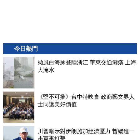
今日熱門
颱風白海豚登陸浙江 華東交通癱瘓 上海
大淹水
《堅不可摧》台中特映會 政商藝文界人
士同護美好價值
川普暗示對伊朗施加經濟壓力 暫緩進一
步軍事打擊