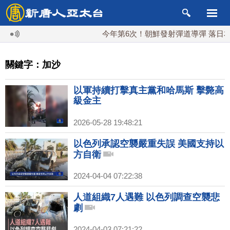
今年第6次！朝鮮發射彈道導彈 落日本E
關鍵字：加沙
以軍持續打擊真主黨和哈馬斯 擊斃高
級金主
2026-05-28 19:48:21
以色列承認空襲嚴重失誤 美國支持以
方自衛
2024-04-04 07:22:38
人道組織7人遇難 以色列調查空襲悲
劇
2024-04-03 07:21:22