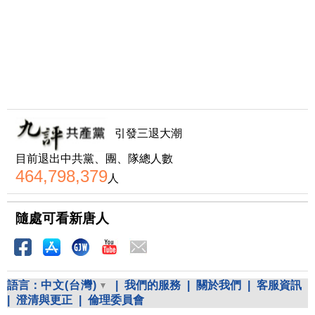
引發三退大潮
目前退出中共黨、團、隊總人數
464,798,379
人
隨處可看新唐人
語言：
中文(台灣)
|
我們的服務
|
關於我們
|
客服資訊
|
澄清與更正
|
倫理委員會