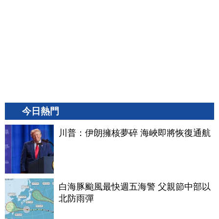
今日熱門
川普：伊朗擁核夢碎 海峽即將恢復通航
白海豚颱風最快週五海警 父親節中部以
北防雨彈