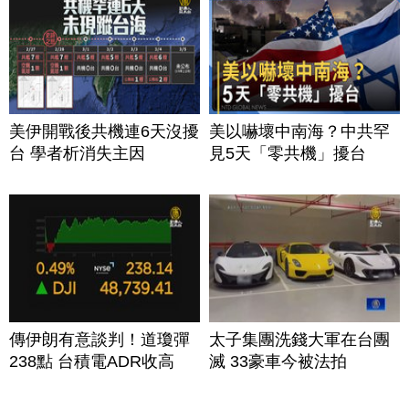
美伊開戰後共機連6天沒擾
美以嚇壞中南海？中共罕
台 學者析消失主因
見5天「零共機」擾台
傳伊朗有意談判！道瓊彈
太子集團洗錢大軍在台團
238點 台積電ADR收高
滅 33豪車今被法拍