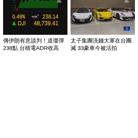
傳伊朗有意談判！道瓊彈
太子集團洗錢大軍在台團
238點 台積電ADR收高
滅 33豪車今被法拍