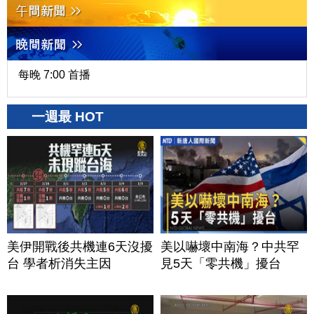
每晚 7:00 首播
一週最 HOT
美伊開戰後共機連6天沒擾
美以嚇壞中南海？中共罕
台 學者析消失主因
見5天「零共機」擾台