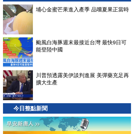
埔心金蜜芒果進入產季 品嚐夏果正當時
颱風白海豚週末最接近台灣 最快9日可
能登陸中國
川普預透露美伊談判進展 美彈藥充足再
擴大生產
今日整點新聞