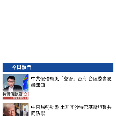
今日熱門
中共假借颱風「交管」台海 台陸委會怒
轟無知
中東局勢動盪 土耳其沙特巴基斯坦誓共
同防禦