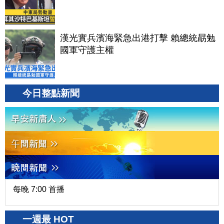
漢光實兵濱海緊急出港打擊 賴總統勗勉
國軍守護主權
今日整點新聞
每晚 7:00 首播
一週最 HOT