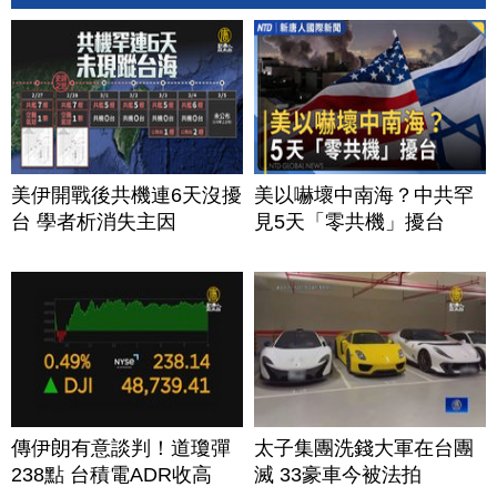
美伊開戰後共機連6天沒擾
美以嚇壞中南海？中共罕
台 學者析消失主因
見5天「零共機」擾台
傳伊朗有意談判！道瓊彈
太子集團洗錢大軍在台團
238點 台積電ADR收高
滅 33豪車今被法拍