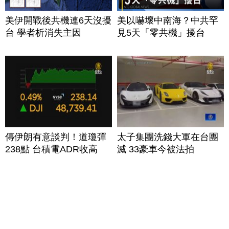
美伊開戰後共機連6天沒擾
美以嚇壞中南海？中共罕
台 學者析消失主因
見5天「零共機」擾台
傳伊朗有意談判！道瓊彈
太子集團洗錢大軍在台團
238點 台積電ADR收高
滅 33豪車今被法拍