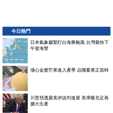
今日熱門
日本氣象廳緊盯白海豚颱風 台灣最快下
午發海警
埔心金蜜芒果進入產季 品嚐夏果正當時
川普預透露美伊談判進展 美彈藥充足再
擴大生產