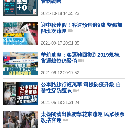
管制鬆綁
2021-10-18 14:39:23
迎中秋連假！客運預售逾9成 雙鐵加
開班次疏運
2021-09-17 20:31:35
華航董座：客運難回復到2019規模.
貨運艙位仍緊俏
2021-08-12 20:17:52
公車路線行經萬華 司機防疫升級 自
發性穿防護衣
2021-05-18 21:31:24
太魯閣號出軌衝擊花東疏運 民眾換票
改搭客運