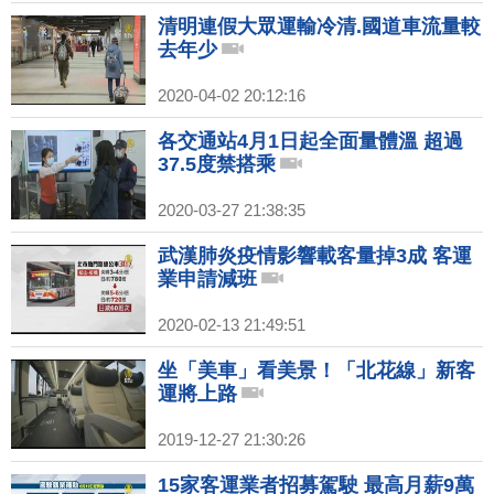
清明連假大眾運輸冷清.國道車流量較
去年少
2020-04-02 20:12:16
各交通站4月1日起全面量體溫 超過
37.5度禁搭乘
2020-03-27 21:38:35
武漢肺炎疫情影響載客量掉3成 客運
業申請減班
2020-02-13 21:49:51
坐「美車」看美景！「北花線」新客
運將上路
2019-12-27 21:30:26
15家客運業者招募駕駛 最高月薪9萬