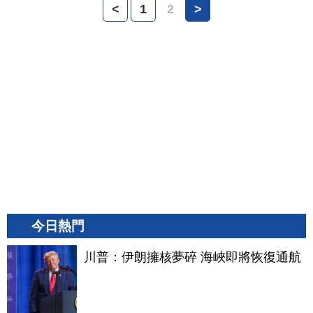
<
1
2
>
今日熱門
川普：伊朗擁核夢碎 海峽即將恢復通航