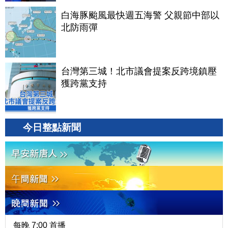
白海豚颱風最快週五海警 父親節中部以
北防雨彈
台灣第三城！北市議會提案反跨境鎮壓
獲跨黨支持
今日整點新聞
每晚 7:00 首播