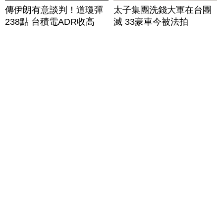
傳伊朗有意談判！道瓊彈
太子集團洗錢大軍在台團
238點 台積電ADR收高
滅 33豪車今被法拍