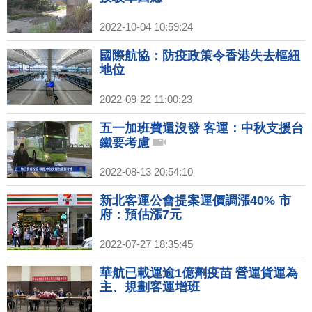
2022-10-04 10:59:24
國際航協：防疫政策令香港失去樞紐
地位
2022-09-22 11:00:23
五一加班費還沒發 客運：中秋支援台
鐵要考慮
2022-08-13 20:54:10
新北客運公會提案運價調漲40% 市
府：預估漲7元
2022-07-27 18:35:45
華航已載運逾1億劑疫苗 營運貨運為
主、規劃客運增班