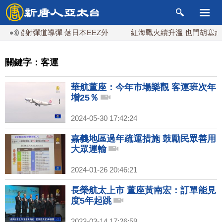
發射彈道導彈 落日本EEZ外
紅海戰火續升溫 也門胡塞武裝稱
關鍵字：客運
華航董座：今年市場樂觀 客運班次年
增25％
2024-05-30 17:42:24
嘉義地區過年疏運措施 鼓勵民眾善用
大眾運輸
2024-01-26 20:46:21
長榮航太上市 董座黃南宏：訂單能見
度5年起跳
2023-03-14 17:26:59