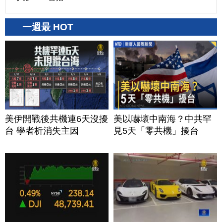
一週最 HOT
美伊開戰後共機連6天沒擾
美以嚇壞中南海？中共罕
台 學者析消失主因
見5天「零共機」擾台