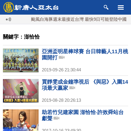
颱風白海豚週末最接近台灣 最快9日可能登陸中國
關鍵字：澎恰恰
亞洲盃明星棒球賽 台日韓藝人11月桃
園開打
2019-09-26 21:30:44
賈靜雯成金鐘準視后 《與惡》入圍14
項最大贏家
2019-08-28 20:26:13
助若竹兒建家園 澎恰恰‧許效舜站台
獻聲
2017-10-16 23:49:30