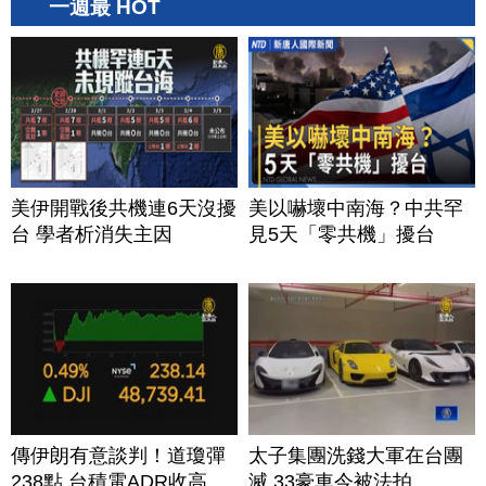
一週最 HOT
美伊開戰後共機連6天沒擾
美以嚇壞中南海？中共罕
台 學者析消失主因
見5天「零共機」擾台
傳伊朗有意談判！道瓊彈
太子集團洗錢大軍在台團
238點 台積電ADR收高
滅 33豪車今被法拍