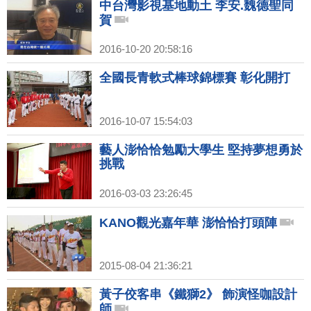
中台灣影視基地動土 李安.魏德聖同
賀
2016-10-20 20:58:16
全國長青軟式棒球錦標賽 彰化開打
2016-10-07 15:54:03
藝人澎恰恰勉勵大學生 堅持夢想勇於
挑戰
2016-03-03 23:26:45
KANO觀光嘉年華 澎恰恰打頭陣
2015-08-04 21:36:21
黃子佼客串《鐵獅2》 飾演怪咖設計
師