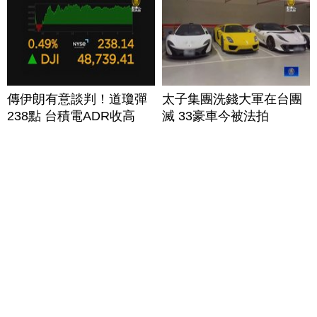
傳伊朗有意談判！道瓊彈
太子集團洗錢大軍在台團
238點 台積電ADR收高
滅 33豪車今被法拍