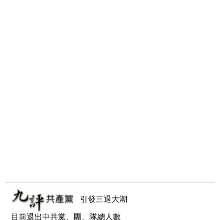
引發三退大潮
目前退出中共黨、團、隊總人數