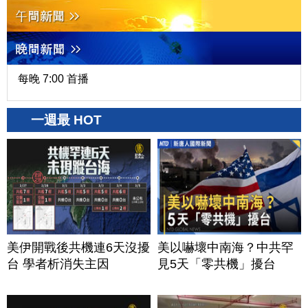
每晚 7:00 首播
一週最 HOT
美伊開戰後共機連6天沒擾
美以嚇壞中南海？中共罕
台 學者析消失主因
見5天「零共機」擾台