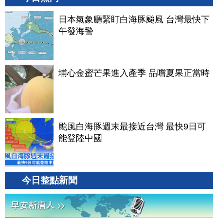
日本氣象廳緊盯白海豚颱風 台灣最快下
午發海警
埔心金蜜芒果進入產季 品嚐夏果正當時
颱風白海豚週末最接近台灣 最快9日可
能登陸中國
今日整點新聞