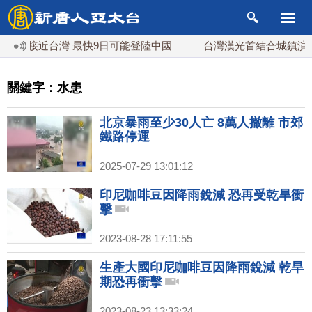
最接近台灣 最快9日可能登陸中國
台灣漢光首結合城鎮演習 A
關鍵字：水患
北京暴雨至少30人亡 8萬人撤離 市郊
鐵路停運
2025-07-29 13:01:12
印尼咖啡豆因降雨銳減 恐再受乾旱衝
擊
2023-08-28 17:11:55
生產大國印尼咖啡豆因降雨銳減 乾旱
期恐再衝擊
2023-08-23 13:33:24