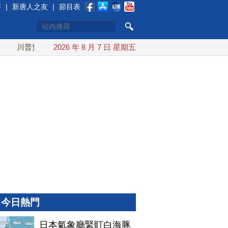
賽
|
新唐人之友
|
節目表
普預透露美伊談判進展 美彈藥充足再擴大生產
2026 年 8 月 7 日 星期五
川普簽行政令對
今日熱門
日本氣象廳緊盯白海豚