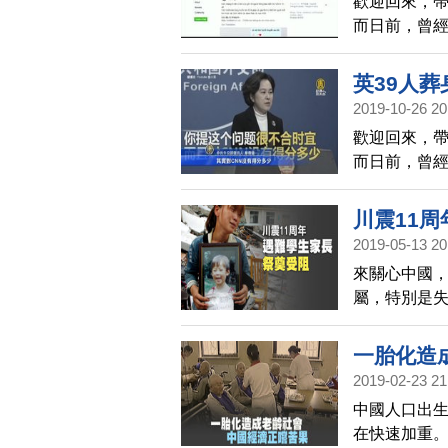
歡迎回來，
而日前，曾經
體指出，當
犯罪集團。
英39人葬
2019-10-26 20
歡迎回來，
而日前，曾經
體指出，當
識別程序被
川震11
2019-05-13 20
來關心中國，
屬，特別是
都江堰當地
至被毆打受
一胎化造
2019-02-23 21
中國人口出
在快速加重