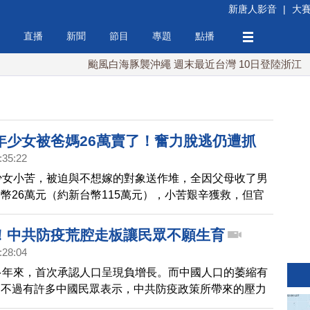
新唐人影音
|
大
直播
新聞
節目
專題
點播
颱風白海豚襲沖繩 週末最近台灣 10日登陸浙江
川
年少女被爸媽26萬賣了！奮力脫逃仍遭抓
:35:22
少女小苦，被迫與不想嫁的對象送作堆，全因父母收了男
幣26萬元（約新台幣115萬元），小苦艱辛獲救，但官
人送回家，網友批又把小苦推進火坑了。
！中共防疫荒腔走板讓民眾不願生育
:28:04
多年來，首次承認人口呈現負增長。而中國人口的萎縮有
，不過有許多中國民眾表示，中共防疫政策所帶來的壓力
，正是他們不願意生孩子的原因之一。