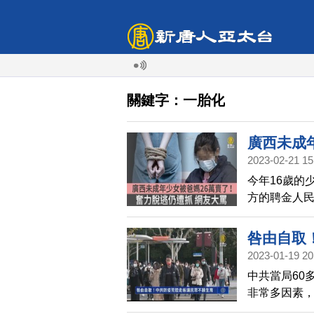
關鍵字：一胎化
廣西未成
2023-02-21 15
網友大罵
今年16歲的
方的聘金人民
員幫倒忙把
咎由自取
2023-01-19 20
中共當局60
非常多因素
和經濟衝擊