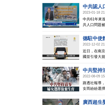
中共認人
2023-01-18 21
中共61年來
共人口問題
德駐中使
2022-12-02 21
一分鐘
近日，在南
國並引發大
息引起網友
擊，但隨即
中共堅持
2022-08-09 15
路透社報導
女而紛紛選
2023年極
廣西超生