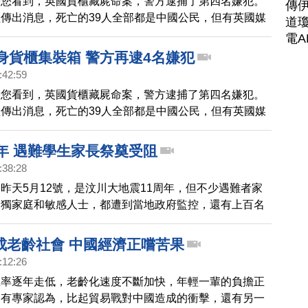
帶您看到，英國貨櫃藏屍命案，警方逮捕了第四名嫌犯。
傳
傳出消息，死亡的39人全部都是中國公民，但有英國媒
道瓊
中可能有越南人，案件可能還牽涉，福建的「人蛇之母」
電A
身貨櫃集裝箱 警方再逮4名嫌犯
:42:59
帶您看到，英國貨櫃藏屍命案，警方逮捕了第四名嫌犯。
傳出消息，死亡的39人全部都是中國公民，但有英國媒
中可能有越南人，今天英國警方出面表示，在正式的身份
批准之前，不會再發表相關評論。
周年 遇難學生家長祭奠受阻
:38:28
昨天5月12號，是汶川大地震11周年，但不少遇難者家
失獨家庭和敏感人士，都遭到當地政府監控，還有上百名
的遇難學生家長，要到原址祭奠卻受到阻礙，一名家長甚
了傷。
成老齡社會 中國經濟正嚐苦果
:12:26
生率逐年走低，老齡化速度不斷加快，年輕一輩的負擔正
。有專家認為，比起貿易戰對中國造成的衝擊，還有另一