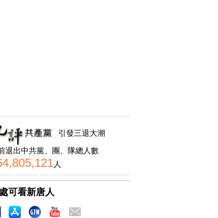
引發三退大潮
前退出中共黨、團、隊總人數
64,805,121
人
處可看新唐人