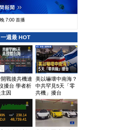
晚 7:00 首播
一週最 HOT
伊開戰後共機連
美以嚇壞中南海？
沒擾台 學者析
中共罕見5天「零
失主因
共機」擾台