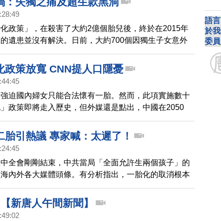
禍：失獨之痛及超生款黑洞
:28:49
語言
化政策」，在殺害了大約2億個胎兒後，終於在2015年
於我
的遺患並沒有解決。日前，大約700個因獨生子女意外
委員
入絕境的家庭前往北京，要求中共兌現「政府養老」的承
中共抓入訪民黑監獄。我們今天的，透視焦點。
化政策放寬 CNN提人口隱憂
:44:45
來強迫國內婦女只能合法懷有一胎。然而，此項實施數十
」政策即將走入歷史，但外媒還是點出，中國在2050
目前少1億人。
二胎引熱議 專家喊：太遲了！
:24:45
五中全會剛剛結束，中共當局「全面允許生兩個孩子」的
了海內外各大媒體頭條。有分析指出，一胎化的取消根本
，計劃生育幾十年來，所造成的嚴重惡果，即使開放生第
以逆轉。
030【新唐人午間新聞】
:49:02