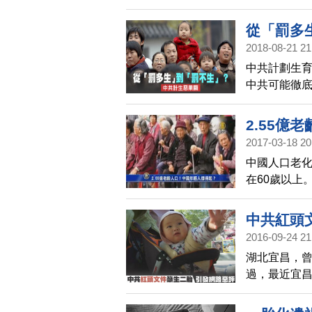
個更長遠的
的問題。
從「罰多
2018-08-21 21
中共計劃生
中共可能徹
收生育基金
2.55億
2017-03-18 20
中國人口老化
在60歲以上
過，面臨中
嚴重，外界
中共紅頭
口嗎？
2016-09-24 21
湖北宜昌，
過，最近宜
生二胎」的
評，瞬間淹沒