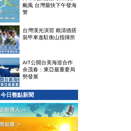
颱風 台灣最快下午發海
警
台灣漢光演習 賴清德搭
裝甲車進駐衡山指揮所
AIT公開台美海巡合作
余茂春：東亞最重要局
勢發展
今日整點新聞