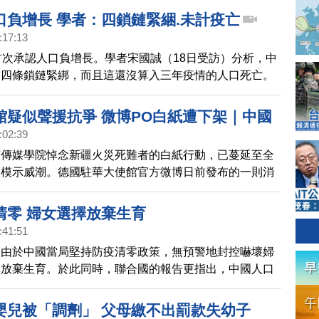
口負增長 學者：四鎖鏈緊綑.未計疫亡
:17:13
首次承認人口負增長。學者宋國誠（18日受訪）分析，中
被四條鎖鏈緊綁，而且這還沒算入三年疫情的人口死亡。
館疑似聲援抗爭 微博PO白紙遭下架｜中國
:02:39
京傳媒學院悼念新疆火災死難者的白紙行動，已蔓延至全
規模示威潮。德國駐華大使館官方微博日前發布的一則消
關注，該消息被指聲援「白紙運動」，遭到中共網軍的攻
被微博下架。
清零 婦女選擇放棄生育
:41:51
，由於中國當局堅持防疫清零政策，無預警地封控嚇壞婦
擇放棄生育。於此同時，聯合國的報告更指出，中國人口
可能負成長，印度將取代中國成為人口第1大國。
嬰兒被「調劑」 父母繳不出罰款失幼子