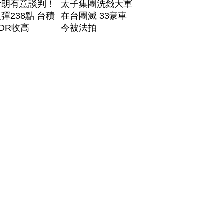
伊朗有意談判！
太子集團洗錢大軍
彈238點 台積
在台團滅 33豪車
DR收高
今被法拍