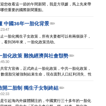
歡迎您收看這一節的午間新聞，我是方琪媛，馬上先來帶
有哪些重要的國際新聞重點。
 中國36年一胎化背景
:23:47
終止一胎化獨生子女政策，所有夫妻都可以有兩個孩子，
，看到36年來，一胎化政策浩劫。
一胎化政策 難挽經濟與社會頹勢
:45:30
中共官方宣佈，正式終止一胎化政策，中共一胎化政策，
，數億胎兒被強制結束生命，現在面對人口紅利消失、性
等嚴重社會問題，官方才緊急踩下剎車，不過，一些人口
人口頹勢已經難以逆轉。
放開二胎制 獨生子女制終結
:02:33
也是引起海內外媒體關注的，中國實行三十多年的一胎化