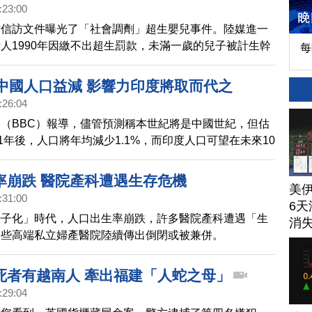
:23:00
封信訪文件曝光了「社會調劑」超生嬰兒事件。陸媒進一
人1990年因繳不出超生罰款，未滿一歲的兒子被計生幹
每
。他們盼有生之年能一家團聚。
因中國人口益減 影響力印度將取而代之
:26:04
（BBC）報導，儘管預測稱本世紀將是中國世紀，但估
21年後，人口將年均減少1.1%，而印度人口可望在未來10
國，如此影響力可能會轉移至印度等他國。
率崩跌 醫院產科遭遇生存危機
美
:31:00
6天
少子化」時代，人口出生率崩跌，許多醫院產科遭遇「生
消
一些高端私立婦產醫院陸續傳出倒閉或被兼併。
死者有越南人 牽出福建「人蛇之母」
:29:04