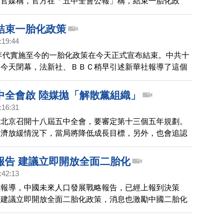
，官媒稱，官方在「五中全會公報」稱，結束一胎化政
夫妻都可以有兩個孩子，但沒有公布確切時間點。 日前
者指出，中國到2020年可能會有3千到4千萬的單身漢，
結束一胎化政策
重失衡，禍首就是中共的「一胎化」政策。另外，中國宣
:19:44
化政策之後，在歐洲上市的達能和雀巢股票都上漲了，推
0年代實施至今的一胎化政策在今天正式宣布結束。中共十
品銷售的前景。
會今天閉幕，法新社、ＢＢＣ稍早引述新華社報導了這個
結束一胎化政策，今後所有夫妻都可有兩個孩子。 而日
學者指出，中國到2020年可能會有3千到4千萬的單身
中全會啟 陸媒拋「解散黨組織」
中國兩性比例嚴重失衡問題，就是中共的「一胎化」政
:16:31
在北京召開十八屆五中全會，要審定第十三個五年規劃。
經濟放緩情況下，當局將降低成長目標，另外，也會追認
黨籍的官員，同時還有可能觸及一胎化政策。值得注意的
有陸媒頭版刊文聲稱，「多數黨員嚴重違紀的黨組織應解
報告 建議立即開放全面二胎化
界熱議。專家分析，不排除這是習近平授意向外界釋放出
:42:13
織」的信號，向輿論試水溫。
經報導，中國未來人口發展戰略報告，已經上報到決策
告建議立即開放全面二胎化政策，消息也激勵中國二胎化
飆。這次上報的人口報告至少來自2到3家單位，這些報