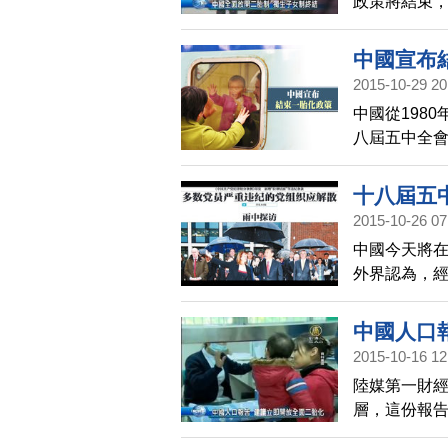
政策將結束
策，今後所有
有中國經貿學
中國宣布
兩性比例嚴
2015-10-29 20
布廢除一胎
中國從198
動嬰兒營養
八屆五中全
消息表示中國
前有中國經貿
十八屆五
漢，而造成
2015-10-26 07
策。
中國今天將
外界認為，
落馬被開除
是，日前，
中國人口
散」引發外
2015-10-16 12
「解散黨組
陸媒第一財
層，這份報
概念股股價狂