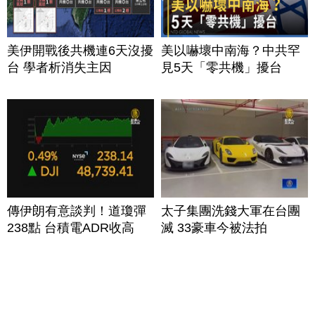
美伊開戰後共機連6天沒擾
美以嚇壞中南海？中共罕
台 學者析消失主因
見5天「零共機」擾台
傳伊朗有意談判！道瓊彈
太子集團洗錢大軍在台團
238點 台積電ADR收高
滅 33豪車今被法拍