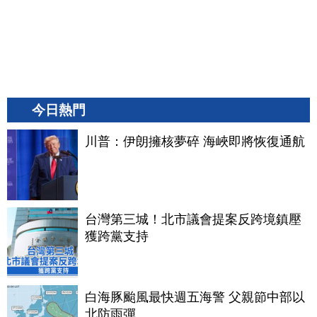
今日熱門
川普：伊朗擁核夢碎 海峽即將恢復通航
台灣第三城！北市議會提案反跨境鎮壓
獲跨黨支持
白海豚颱風最快週五海警 父親節中部以
北防雨彈