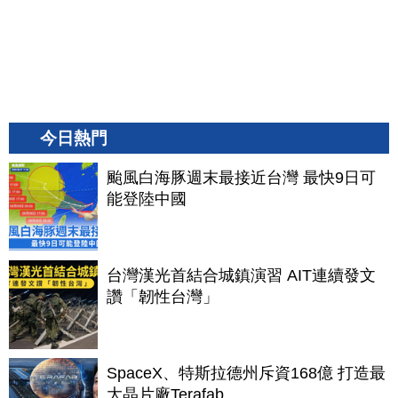
今日熱門
颱風白海豚週末最接近台灣 最快9日可
能登陸中國
台灣漢光首結合城鎮演習 AIT連續發文
讚「韌性台灣」
SpaceX、特斯拉德州斥資168億 打造最
大晶片廠Terafab