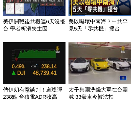
美伊開戰後共機連6天沒擾
美以嚇壞中南海？中共罕
台 學者析消失主因
見5天「零共機」擾台
傳伊朗有意談判！道瓊彈
太子集團洗錢大軍在台團
238點 台積電ADR收高
滅 33豪車今被法拍