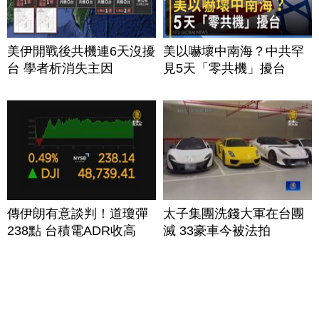
美伊開戰後共機連6天沒擾
美以嚇壞中南海？中共罕
台 學者析消失主因
見5天「零共機」擾台
傳伊朗有意談判！道瓊彈
太子集團洗錢大軍在台團
238點 台積電ADR收高
滅 33豪車今被法拍