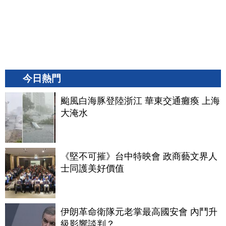
今日熱門
颱風白海豚登陸浙江 華東交通癱瘓 上海
大淹水
《堅不可摧》台中特映會 政商藝文界人
士同護美好價值
伊朗革命衛隊元老掌最高國安會 內鬥升
級影響談判？