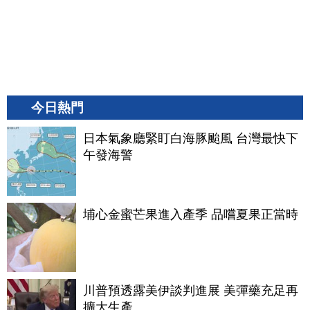
今日熱門
日本氣象廳緊盯白海豚颱風 台灣最快下
午發海警
埔心金蜜芒果進入產季 品嚐夏果正當時
川普預透露美伊談判進展 美彈藥充足再
擴大生產