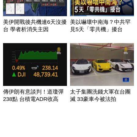
美伊開戰後共機連6天沒擾
美以嚇壞中南海？中共罕
台 學者析消失主因
見5天「零共機」擾台
傳伊朗有意談判！道瓊彈
太子集團洗錢大軍在台團
238點 台積電ADR收高
滅 33豪車今被法拍