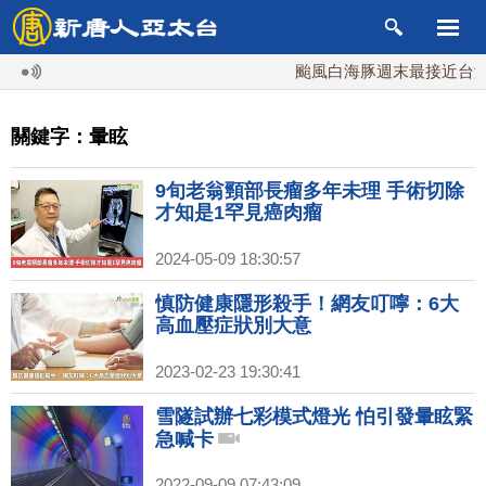
颱風白海豚週末最接近台灣 
關鍵字：暈眩
9旬老翁頸部長瘤多年未理 手術切除
才知是1罕見癌肉瘤
2024-05-09 18:30:57
慎防健康隱形殺手！網友叮嚀：6大
高血壓症狀別大意
2023-02-23 19:30:41
雪隧試辦七彩模式燈光 怕引發暈眩緊
急喊卡
2022-09-09 07:43:09