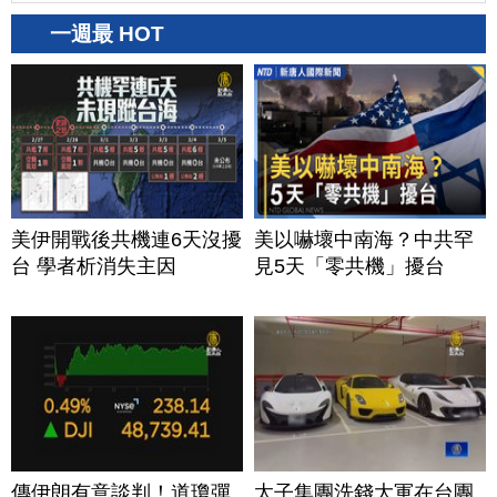
一週最 HOT
美伊開戰後共機連6天沒擾
美以嚇壞中南海？中共罕
台 學者析消失主因
見5天「零共機」擾台
傳伊朗有意談判！道瓊彈
太子集團洗錢大軍在台團