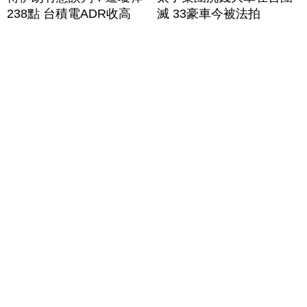
238點 台積電ADR收高
滅 33豪車今被法拍