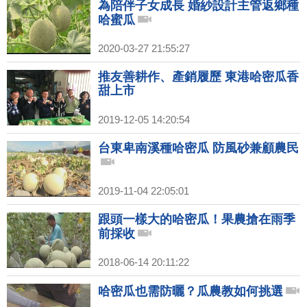
為陪伴子女成長 婚紗設計主管返鄉種
哈蜜瓜
2020-03-27 21:55:27
推友善耕作、產銷履歷 東港哈密瓜香
甜上市
2019-12-05 14:20:54
台東卑南溪種哈密瓜 防風砂兼顧農民
2019-11-04 22:05:01
跟頭一樣大的哈密瓜！果農搶在雨季
前採收
2018-06-14 20:11:22
哈密瓜也需防曬？瓜農教如何挑選