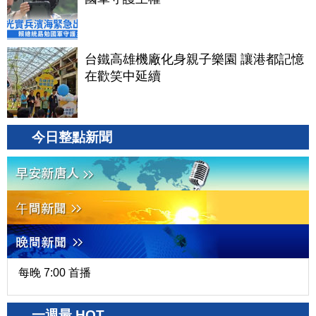
台鐵高雄機廠化身親子樂園 讓港都記憶
在歡笑中延續
今日整點新聞
每晚 7:00 首播
一週最 HOT