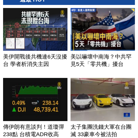
美伊開戰後共機連6天沒擾
美以嚇壞中南海？中共罕
台 學者析消失主因
見5天「零共機」擾台
傳伊朗有意談判！道瓊彈
太子集團洗錢大軍在台團
238點 台積電ADR收高
滅 33豪車今被法拍