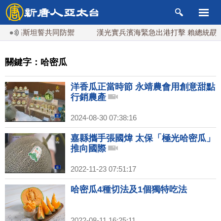
巴基斯坦誓共同防禦
漢光實兵濱海緊急出港打擊 賴總統勗勉
關鍵字：哈密瓜
洋香瓜正當時節 永靖農會用創意甜點
行銷農產
2024-08-30 07:38:16
嘉縣攜手張國煒 太保「極光哈密瓜」
推向國際
2022-11-23 07:51:17
哈密瓜4種切法及1個獨特吃法
2022-08-11 16:25:11