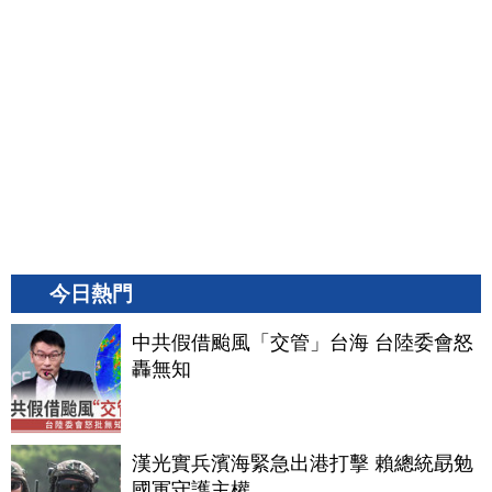
今日熱門
中共假借颱風「交管」台海 台陸委會怒
轟無知
漢光實兵濱海緊急出港打擊 賴總統勗勉
國軍守護主權