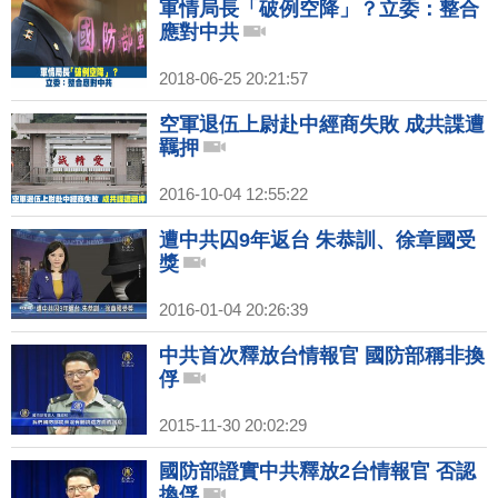
軍情局長「破例空降」？立委：整合
應對中共
2018-06-25 20:21:57
空軍退伍上尉赴中經商失敗 成共諜遭
羈押
2016-10-04 12:55:22
遭中共囚9年返台 朱恭訓、徐章國受
獎
2016-01-04 20:26:39
中共首次釋放台情報官 國防部稱非換
俘
2015-11-30 20:02:29
國防部證實中共釋放2台情報官 否認
換俘