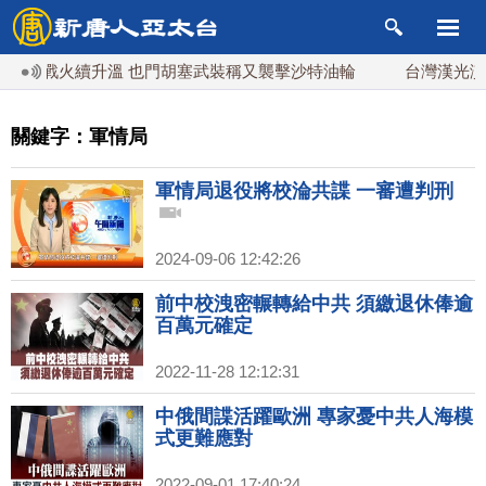
海戰火續升溫 也門胡塞武裝稱又襲擊沙特油輪
台灣漢光演習
關鍵字：軍情局
軍情局退役將校淪共諜 一審遭判刑
2024-09-06 12:42:26
前中校洩密輾轉給中共 須繳退休俸逾
百萬元確定
2022-11-28 12:12:31
中俄間諜活躍歐洲 專家憂中共人海模
式更難應對
2022-09-01 17:40:24