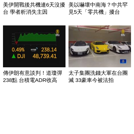
美伊開戰後共機連6天沒擾
美以嚇壞中南海？中共罕
台 學者析消失主因
見5天「零共機」擾台
傳伊朗有意談判！道瓊彈
太子集團洗錢大軍在台團
238點 台積電ADR收高
滅 33豪車今被法拍