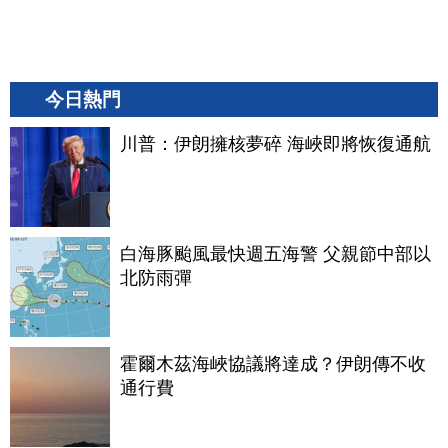
今日熱門
川普：伊朗擁核夢碎 海峽即將恢復通航
白海豚颱風最快週五海警 父親節中部以
北防雨彈
霍爾木茲海峽協議將達成？伊朗傳不收
通行費