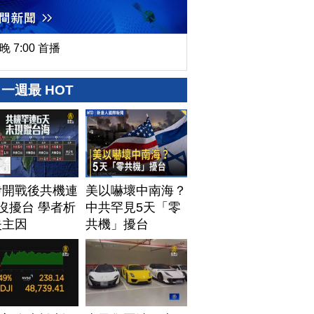
晚 7:00 首播
一週最 HOT
伊開戰後共機連
美以嚇壞中南海？
沒擾台 學者析
中共罕見5天「零
失主因
共機」擾台