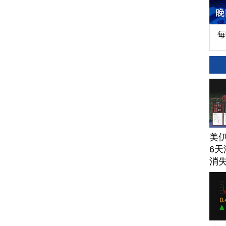
每
美
6天
消