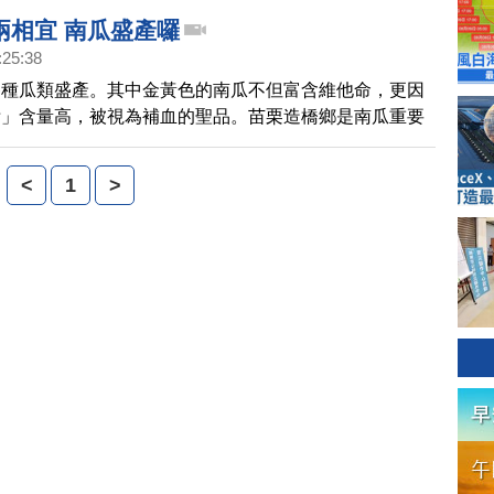
兩相宜 南瓜盛產囉
:25:38
各種瓜類盛產。其中金黃色的南瓜不但富含維他命，更因
鈷」含量高，被視為補血的聖品。苗栗造橋鄉是南瓜重要
別舉辦南瓜節活動，透過吃喝賞玩讓民眾更認識南瓜。
<
1
>