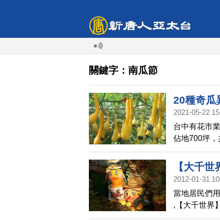
關鍵字：南瓜節
20種奇
2021-05-22 15
台中有花市業
佔地700坪
帶您去看看
【大千世
2012-01-31 10
當地居民們
,【大千世界