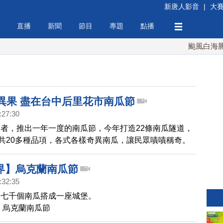
新唐人影音
|
大
直播
新聞
節目
專題
點播
颱風白海豚週
瓜異果 盡在台中后里花市南瓜節
:27:30
者，推出一年一度的南瓜節，今年打造22條南瓜隧道，
，共20多種品項，各式各樣奇異南瓜，讓民眾嘖嘖稱奇。
。
界】烏克蘭南瓜節
:32:35
用七千個南瓜搭成一座城堡。
】烏克蘭南瓜節