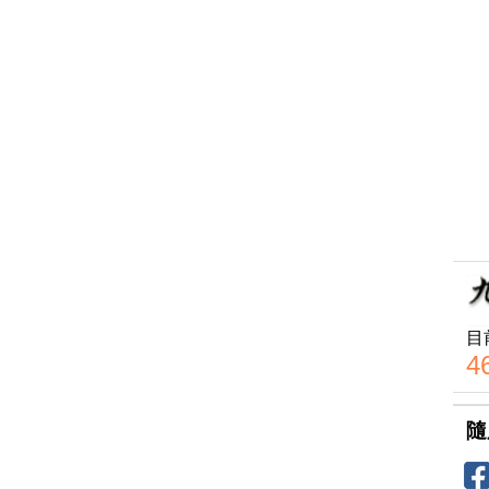
目
4
隨