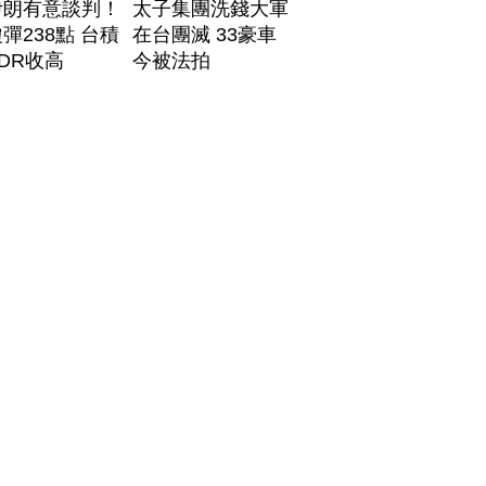
伊朗有意談判！
太子集團洗錢大軍
彈238點 台積
在台團滅 33豪車
DR收高
今被法拍