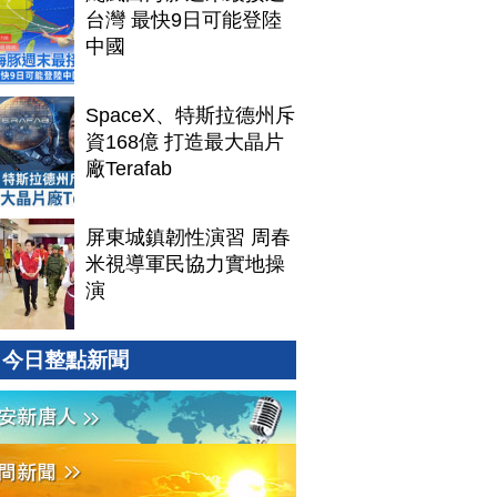
台灣 最快9日可能登陸
中國
SpaceX、特斯拉德州斥
資168億 打造最大晶片
廠Terafab
屏東城鎮韌性演習 周春
米視導軍民協力實地操
演
今日整點新聞