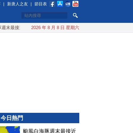
賽
|
新唐人之友
|
節目表
末最接近台灣 最快9日可能登陸中國
2026 年 8 月 8 日 星期六
台灣漢光首結合城鎮演習 
今日熱門
颱風白海豚週末最接近