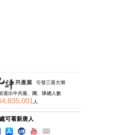
引發三退大潮
前退出中共黨、團、隊總人數
64,835,001
人
處可看新唐人