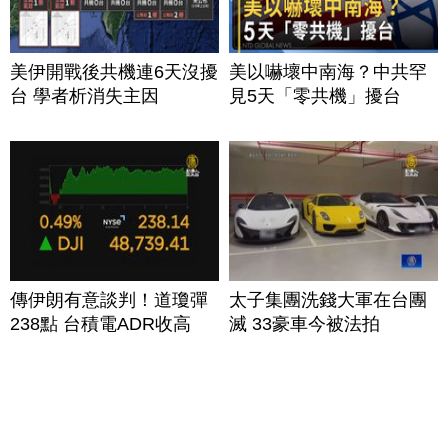
美伊開戰後共機連6天沒擾
美以嚇壞中南海？中共罕
台 學者析消失主因
見5天「零共機」擾台
傳伊朗有意談判！道瓊彈
太子集團洗錢大軍在台團
238點 台積電ADR收高
滅 33豪車今被法拍