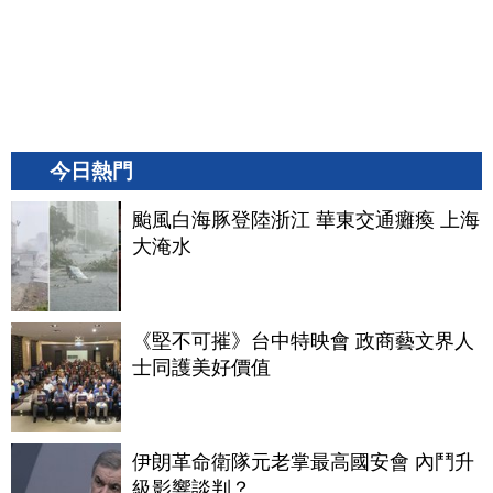
今日熱門
颱風白海豚登陸浙江 華東交通癱瘓 上海
大淹水
《堅不可摧》台中特映會 政商藝文界人
士同護美好價值
伊朗革命衛隊元老掌最高國安會 內鬥升
級影響談判？