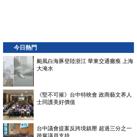
今日熱門
颱風白海豚登陸浙江 華東交通癱瘓 上海
大淹水
《堅不可摧》台中特映會 政商藝文界人
士同護美好價值
台中議會提案反跨境鎮壓 超過三分之一
跨黨議員支持