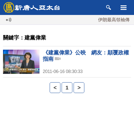
伊朗最高領袖傳「隨
關鍵字：建黨偉業
《建黨偉業》公映 網友：顛覆政權
指南
2011-06-16 08:30:33
<
1
>