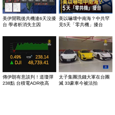
美伊開戰後共機連6天沒擾
美以嚇壞中南海？中共罕
台 學者析消失主因
見5天「零共機」擾台
傳伊朗有意談判！道瓊彈
太子集團洗錢大軍在台團
238點 台積電ADR收高
滅 33豪車今被法拍