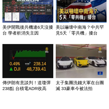
美伊開戰後共機連6天沒擾
美以嚇壞中南海？中共罕
台 學者析消失主因
見5天「零共機」擾台
傳伊朗有意談判！道瓊彈
太子集團洗錢大軍在台團
238點 台積電ADR收高
滅 33豪車今被法拍