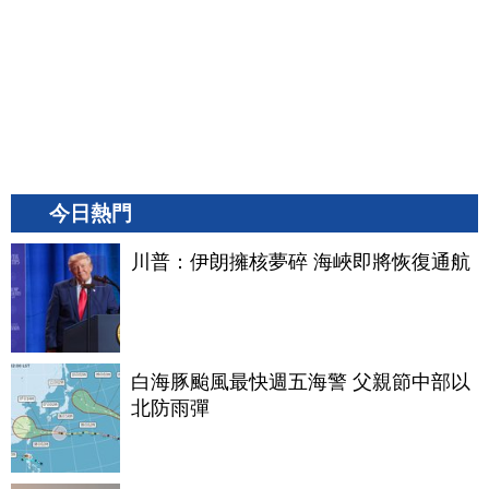
今日熱門
川普：伊朗擁核夢碎 海峽即將恢復通航
白海豚颱風最快週五海警 父親節中部以
北防雨彈