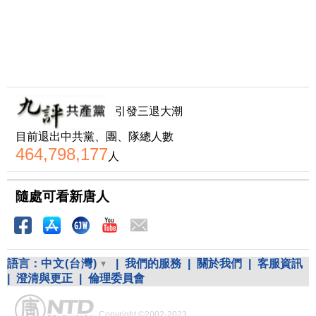
引發三退大潮
目前退出中共黨、團、隊總人數
464,798,177
人
隨處可看新唐人
語言：
中文(台灣)
|
我們的服務
|
關於我們
|
客服資訊
|
澄清與更正
|
倫理委員會
Copyright ©2002-2023