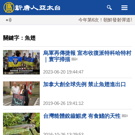
今年第6次！朝鮮發射彈道導彈 
關鍵字：魚翅
烏軍再傳捷報 宣布收復派特科哈特村
｜寰宇掃描
2023-06-20 19:44:47
加拿大創全球先例 禁止魚翅進出口
2019-06-26 19:41:12
台灣糙體銳齒鰕虎 有食鰭的天性
2016-10-26 13:29:53