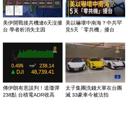
美伊開戰後共機連6天沒擾
美以嚇壞中南海？中共罕
台 學者析消失主因
見5天「零共機」擾台
傳伊朗有意談判！道瓊彈
太子集團洗錢大軍在台團
238點 台積電ADR收高
滅 33豪車今被法拍