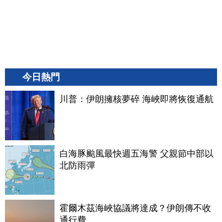
今日熱門
川普：伊朗擁核夢碎 海峽即將恢復通航
白海豚颱風最快週五海警 父親節中部以
北防雨彈
霍爾木茲海峽協議將達成？伊朗傳不收
通行費