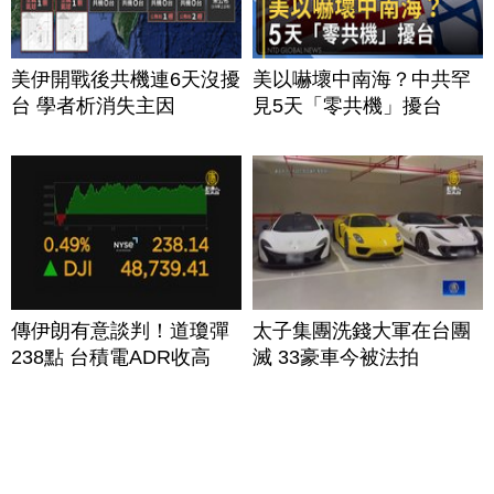
美伊開戰後共機連6天沒擾
美以嚇壞中南海？中共罕
台 學者析消失主因
見5天「零共機」擾台
傳伊朗有意談判！道瓊彈
太子集團洗錢大軍在台團
238點 台積電ADR收高
滅 33豪車今被法拍