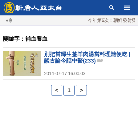
今年第6次！朝鮮發射彈道導
關鍵字：補血養血
別把當歸生薑羊肉湯當料理隨便吃 |
談古論今話中醫(233)
2014-07-17 16:00:03
<
1
>