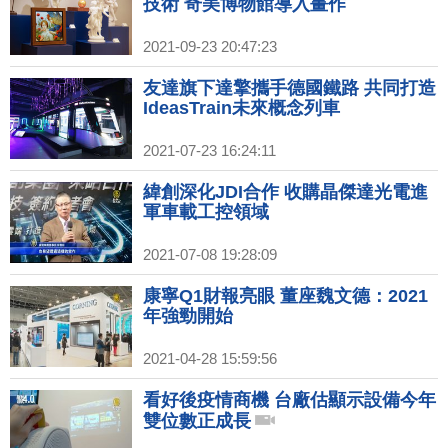
技術 奇美博物館導入畫作
2021-09-23 20:47:23
友達旗下達擎攜手德國鐵路 共同打造
IdeasTrain未來概念列車
2021-07-23 16:24:11
緯創深化JDI合作 收購晶傑達光電進
軍車載工控領域
2021-07-08 19:28:09
康寧Q1財報亮眼 董座魏文德：2021
年強勁開始
2021-04-28 15:59:56
看好後疫情商機 台廠估顯示設備今年
雙位數正成長