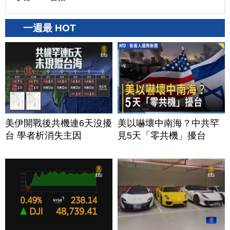
一週最 HOT
美伊開戰後共機連6天沒擾
美以嚇壞中南海？中共罕
台 學者析消失主因
見5天「零共機」擾台