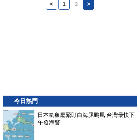
<
1
2
>
今日熱門
日本氣象廳緊盯白海豚颱風 台灣最快下
午發海警