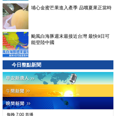
埔心金蜜芒果進入產季 品嚐夏果正當時
颱風白海豚週末最接近台灣 最快9日可
能登陸中國
今日整點新聞
每晚 7:00 首播