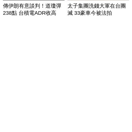
傳伊朗有意談判！道瓊彈
太子集團洗錢大軍在台團
238點 台積電ADR收高
滅 33豪車今被法拍