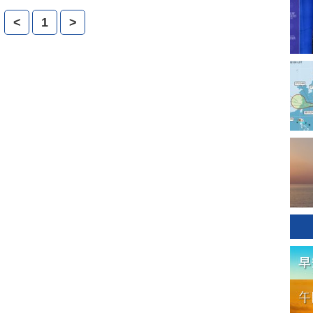
<
1
>