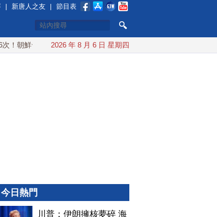
賽
|
新唐人之友
|
節目表
！朝鮮發射彈道導彈 落日本EEZ外
2026 年 8 月 6 日 星期四
紅海戰火續升溫 也門胡塞
今日熱門
川普：伊朗擁核夢碎 海