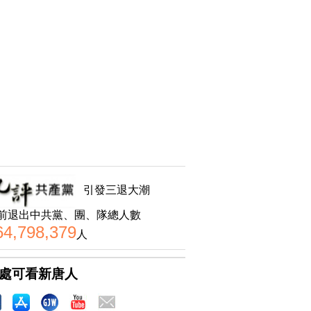
引發三退大潮
前退出中共黨、團、隊總人數
64,798,379
人
處可看新唐人