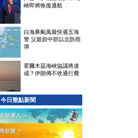
峽即將恢復通航
白海豚颱風最快週五海
警 父親節中部以北防雨
彈
霍爾木茲海峽協議將達
成？伊朗傳不收通行費
今日整點新聞