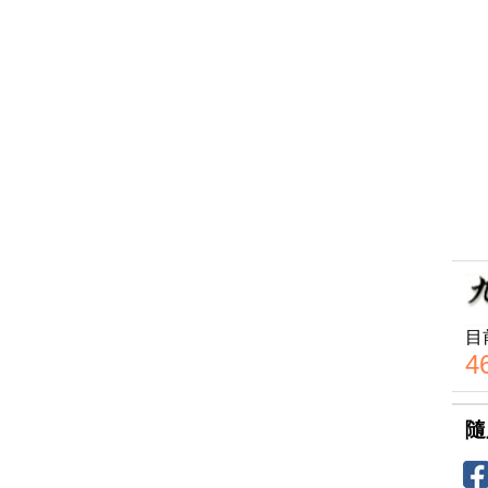
目
4
隨