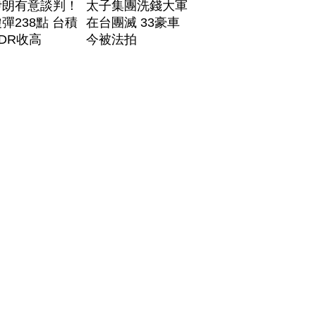
伊朗有意談判！
太子集團洗錢大軍
彈238點 台積
在台團滅 33豪車
DR收高
今被法拍