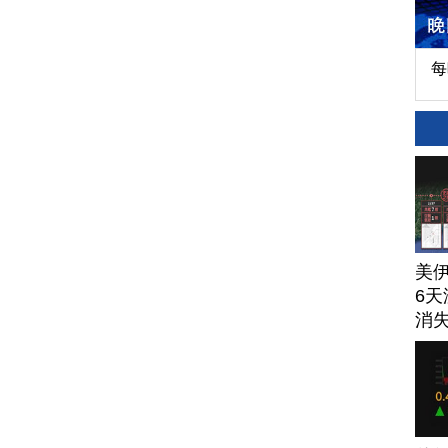
每
美
6天
消