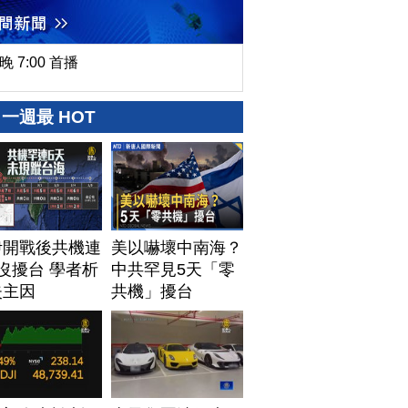
晚 7:00 首播
一週最 HOT
伊開戰後共機連
美以嚇壞中南海？
沒擾台 學者析
中共罕見5天「零
失主因
共機」擾台