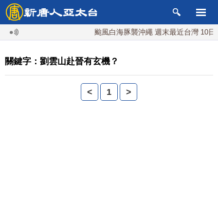
颱風白海豚襲沖繩 週末最近台灣 10日
關鍵字：劉雲山赴晉有玄機？
<
1
>