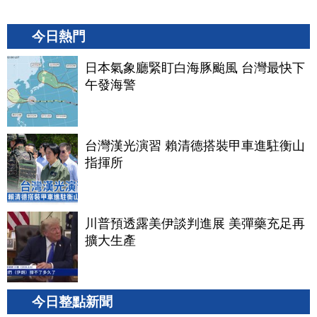
今日熱門
日本氣象廳緊盯白海豚颱風 台灣最快下
午發海警
台灣漢光演習 賴清德搭裝甲車進駐衡山
指揮所
川普預透露美伊談判進展 美彈藥充足再
擴大生產
今日整點新聞