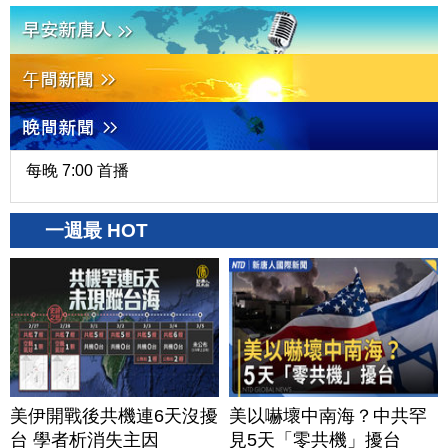
每晚 7:00 首播
一週最 HOT
美伊開戰後共機連6天沒擾
美以嚇壞中南海？中共罕
台 學者析消失主因
見5天「零共機」擾台