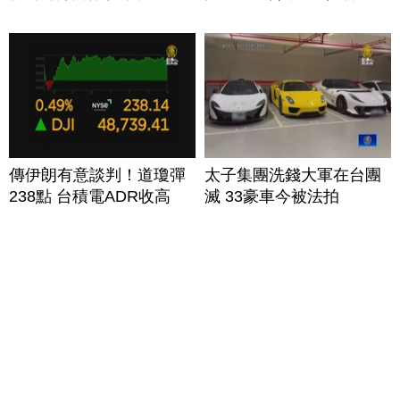
傳伊朗有意談判！道瓊彈
太子集團洗錢大軍在台團
238點 台積電ADR收高
滅 33豪車今被法拍