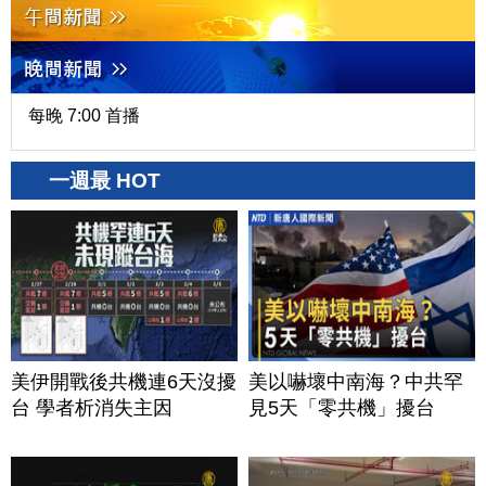
每晚 7:00 首播
一週最 HOT
美伊開戰後共機連6天沒擾
美以嚇壞中南海？中共罕
台 學者析消失主因
見5天「零共機」擾台