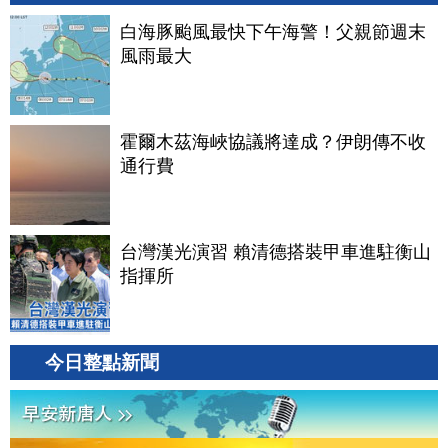
白海豚颱風最快下午海警！父親節週末
風雨最大
霍爾木茲海峽協議將達成？伊朗傳不收
通行費
台灣漢光演習 賴清德搭裝甲車進駐衡山
指揮所
今日整點新聞